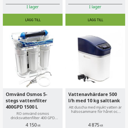
fuktighetskontroll
I lager
I lager
Omvänd Osmos 5-
Vattenavhärdare 500
stegs vattenfilter
l/h med 10 kg salttank
400GPD 1500 L
Att duscha med mjukt vatten är
hälsosammare för håret och
RO omvänd osmos
behagligare för personer som
dricksvattenfilter 400 GPD
lider av torr hud.
producerar upp till 1500 L rent
4 150
4 875
dricksvatten per dygn
KR
KR