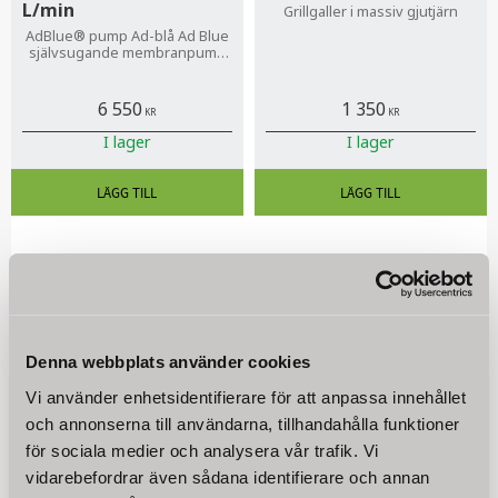
L/min
Grillgaller i massiv gjutjärn
AdBlue® pump Ad-blå Ad Blue
självsugande membranpump
40 L/min inklusive tillbehör och
automatisk tankpistol
6 550
1 350
KR
KR
I lager
I lager
Rent vatten
Denna webbplats använder cookies
Vi använder enhetsidentifierare för att anpassa innehållet
och annonserna till användarna, tillhandahålla funktioner
för sociala medier och analysera vår trafik. Vi
vidarebefordrar även sådana identifierare och annan