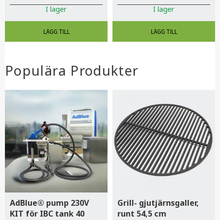
I lager
I lager
Populära Produkter
AdBlue® pump 230V
Grill- gjutjärnsgaller,
KIT för IBC tank 40
runt 54,5 cm