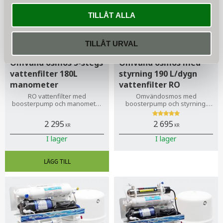
TILLÅT ALLA
TILLÅT URVAL
Omvänd osmos 5-stegs
Omvänd osmos med
vattenfilter 180L
styrning 190 L/dygn
manometer
vattenfilter RO
RO vattenfilter med
Omvändosmos med
boosterpump och manometer
boosterpump och styrning.
180 l/dag. Snabb leverans, inga
Rent dricksvatten till hela
fakturaavgifter
familjen med upp till 6
2 295
2 695
personer inklusive matlagning.
KR
KR
I lager
I lager