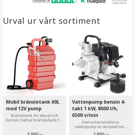
Urval ur vårt sortiment
Mobil bränsletank 60L
Vattenpump bensin 4-
med 12V pump
takt 1 kW, 8000 l/h,
6500 v/min
Bränsletank för diesel och
bensin, bärbar bränsledunk för
Denna bensindrivna
flexibel tankning
vattenpump är utrustad med
en kraftfull 4-taktsmotor som
3 990
2 895