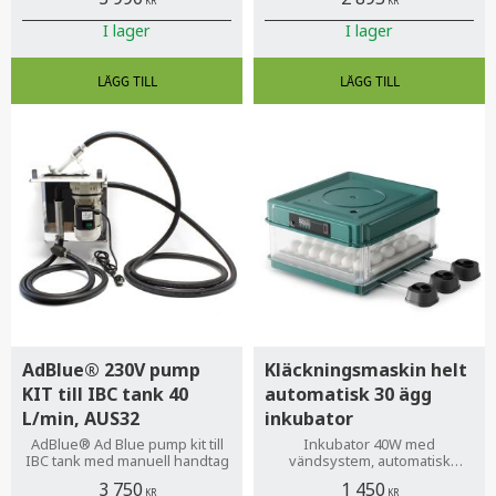
levererar 1 kW (cirka 1,4 hk).
KR
KR
Detta gör den idealisk för
I lager
I lager
trädgården.
AdBlue® 230V pump
Kläckningsmaskin helt
KIT till IBC tank 40
automatisk 30 ägg
L/min, AUS32
inkubator
AdBlue® Ad Blue pump kit till
Inkubator 40W med
IBC tank med manuell handtag
vändsystem, automatisk
äggkläckningsmaskin med
3 750
1 450
temperatur- och
KR
KR