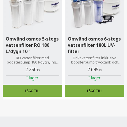
Omvänd osmos 5-stegs
Omvänd osmos 6-stegs
vattenfilter RO 180
vattenfilter 180L UV-
L/dygn 10"
filter
RO vattenfilter med
Driksvattenfilter inklusive
boosterpump 180 l/dygn, inga
boosterpump trycktank och
fakturaavgifter
UV-filter! Rent vatten upp till
2 250
2 695
180 liter/ dygn
KR
KR
I lager
I lager