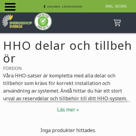
INKL. MOMS
SNABBA LEVERANSER
Meny
INGA AVGIFTER
BETALA SÄKERT MED KORT, FAKTURA &
SWISH
HHO delar och tillbeh
ör
FORDON
Våra HHO-satser är kompletta med alla delar och
tillbehör som krävs för korrekt installation och
användning av systemet. Ändå hittar du här ett stort
urval av reservdelar och tillbehör till ditt HHO-system.
Inga produkter hittades.