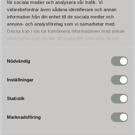
för sociala medier och analysera vår trafik. Vi
online sedan 2008.
vidarebefordrar även sådana identifierare och annan
Vårt ändamål är att ditt köp som privatperson eller
information från din enhet till de sociala medier och
företagare ska vara så enkelt och smidigt som möjligt.
annons- och analysföretag som vi samarbetar med.
Trygg betalning, billiga fraktkostnader och snabba
Dessa kan i sin tur kombinera informationen med annan
leveranser.
information som du har tillhandahållit eller som de har
samlat in när du har använt deras tjänster.
Samtyckesval
Kundservice
Nödvändig
Har du frågor eller funderingar? Tveka inte och kontakta
oss
här
!
Inställningar
Energishop Sverige AB
Baggälve 9
Statistik
82473 Delsbo
Telefon vardagar 10:00-14:00:
0653 700 969
Marknadsföring
E-post dygnet runt:
info@energishop.se
Org.nr. 556981-4659