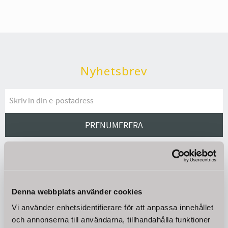
Nyhetsbrev
PRENUMERERA
Dina personuppgifter behandlas i enlighet med vår
integritetspolicy
.
Välkommen till Energishop!
Denna webbplats använder cookies
Energishop är en certifierad e-handel med brett
sortiment CE märkta kvalitetsprodukter till
Vi använder enhetsidentifierare för att anpassa innehållet
konkurrenskraftiga priser. Energishop har funnits
och annonserna till användarna, tillhandahålla funktioner