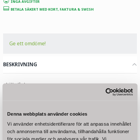
INGA AVGIFTER
BETALA SÄKERT MED KORT, FAKTURA & SWISH
Ge ett omdöme!
BESKRIVNING
- Lätt utbyte
- 2-stegs tippkran
- Till 1/4" (6,5 mm) slang
- Lämpligt för alla RO system
- Tillbehör / monteringsmaterial ingår
Denna webbplats använder cookies
Vi använder enhetsidentifierare för att anpassa innehållet
Tekniska data:
och annonserna till användarna, tillhandahålla funktioner
Typ: Vattenkran "Tipp" E-01
för sociala medier och analysera vår trafik. Vi
Dimensioner: 110 x 32 x 280 mm