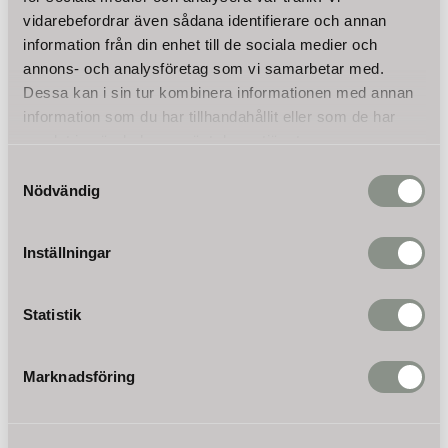
Lämpligt för bänkskivor till: 50 mm
vidarebefordrar även sådana identifierare och annan
Längd gänga: 62 mm
information från din enhet till de sociala medier och
Gänga Ø: 11 mm
annons- och analysföretag som vi samarbetar med.
Slanganslutning: 1/4 inch (6,5 mm)
Dessa kan i sin tur kombinera informationen med annan
Utlopp Ø: 8 mm
Läs mer
information som du har tillhandahållit eller som de har
Max. arbetstemperatur: 45 °C
samlat in när du har använt deras tjänster.
Max. flöde: ca. 300 l/h
Vikt: 0,200 kg
Samtyckesval
Omdömen
Nödvändig
Du
Inställningar
Statistik
Marknadsföring
Bli den första att lämna ett omdöme.