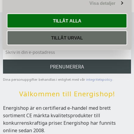
Visa detaljer
TILLÅT ALLA
Nyhetsbrev
TILLÅT URVAL
PRENUMERERA
Dina personuppgifter behandlas i enlighet med vår
integritetspolicy
.
Välkommen till Energishop!
Energishop är en certifierad e-handel med brett
sortiment CE märkta kvalitetsprodukter till
konkurrenskraftiga priser. Energishop har funnits
online sedan 2008.