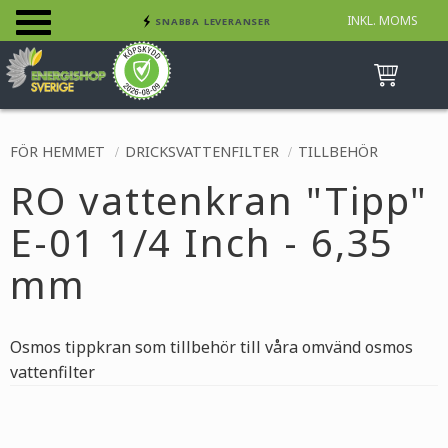
INKL. MOMS
SNABBA LEVERANSER
Meny
INGA AVGIFTER
BETALA SÄKERT MED KORT, FAKTURA &
SWISH
FÖR HEMMET
DRICKSVATTENFILTER
TILLBEHÖR
RO vattenkran "Tipp"
E-01 1/4 Inch - 6,35
mm
Osmos tippkran som tillbehör till våra omvänd osmos
vattenfilter