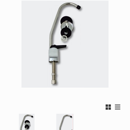
Rutnätsvy
Listvy