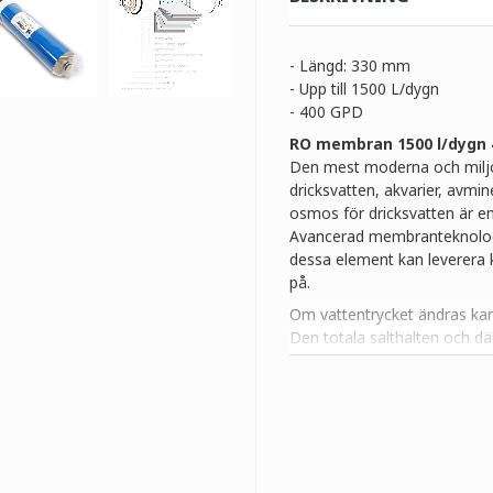
- Längd: 330 mm
- Upp till 1500 L/dygn
- 400 GPD
RO membran 1500 l/dygn
Den mest moderna och miljö
dricksvatten, akvarier, avmine
osmos för dricksvatten är en 
Avancerad membranteknologi 
dessa element kan leverera
på.
Om vattentrycket ändras kan
Den totala salthalten och 
kvaliteten på kranvattnet (rå
omvänd osmos med 400GPD, ä
Mått: H: 330mm
Filtertyp: RO-membran
Filterpermeabilitet: 0,0001 
Hölje storlek / lämplig för: