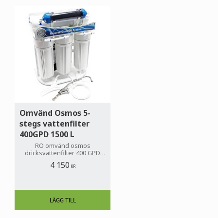
Omvänd Osmos 5-
stegs vattenfilter
400GPD 1500 L
RO omvänd osmos
dricksvattenfilter 400 GPD
producerar upp till 1500 L
4 150
rent dricksvatten per dygn
KR