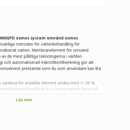
 400GPD osmos system omvänd osmos
vänliga metoden för vattenbehandling för
raliserat vatten.
Membranelement för omvänd
av de mest pålitliga teknologierna i världen.
och automatiserad mikrofiltertillverkning gör att
 konsekvent prestanda som du som användare kan lita
 värdena för enskilda element avvika med +/-20 %.
därmed ledningsförmågan hos osmosvattnet beror på
vattnet).
Lämplig för alla dricksvattenfilter system för
Läs mer
ven för system för akvaristik.
µm
 330 mm