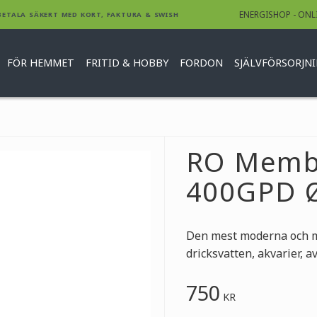
ENERGISHOP - ONL
BETALA SÄKERT MED KORT, FAKTURA & SWISH
FÖR HEMMET
FRITID & HOBBY
FORDON
SJÄLVFÖRSORJN
RO Memb
400GPD 
Den mest moderna och mi
dricksvatten, akvarier, a
750
KR