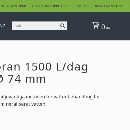
INE SEDAN 2008
DINA KUNDUPPGIFTER
OM OSS
KUNDTJÄNST
0
ING
KR
ran 1500 L/dag
Ø 74 mm
ljövänliga metoden för vattenbehandling för
vmineraliserat vatten.