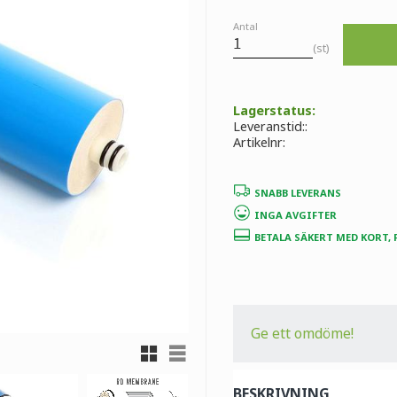
Antal
st
Lagerstatus
Leveranstid:
Artikelnr
SNABB LEVERANS
INGA AVGIFTER
BETALA SÄKERT MED KORT,
Ge ett omdöme!
Rutnätsvy
Listvy
BESKRIVNING