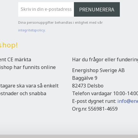
PRENUMERERA
Dina personuppgifter behandlas i enlighet med vår
integritetspolicy
.
shop!
ment CE märkta
Har du frågor eller funderi
gishop har funnits online
Energishop Sverige AB
Baggälve 9
etagare ska vara så enkelt
82473 Delsbo
kostnader och snabba
Telefon vardagar 10:00-14:0
E-post dygnet runt:
info@ene
Org.nr. 556981-4659