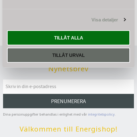
Bli den första att lämna ett omdöme.
Visa detaljer
TILLÅT ALLA
TILLÅT URVAL
Nyhetsbrev
PRENUMERERA
Dina personuppgifter behandlas i enlighet med vår
integritetspolicy
.
Välkommen till Energishop!