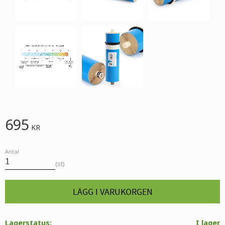
695
KR
Antal
st
Lagerstatus
I lager