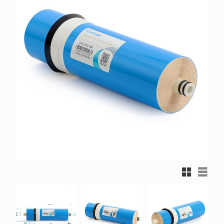
Rutnätsvy
Listvy