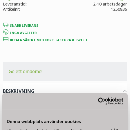
Leveranstid:
2-10 arbetsdagar
Artikelnr
1250836
SNABB LEVERANS
INGA AVGIFTER
BETALA SÄKERT MED KORT, FAKTURA & SWISH
Ge ett omdöme!
BESKRIVNING
- Lätt utbyte
- 300 GPD ~ 1200 L/dag
Denna webbplats använder cookies
- Modernt och miljövänligt RO membran 300 GPD