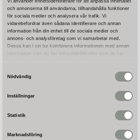
Tekniska data:
Vi använder enhetsidentifierare för att anpassa innehållet
Mått:
och annonserna till användarna, tillhandahålla funktioner
Längd exklusive anslutningar: 26,2 cm
för sociala medier och analysera vår trafik. Vi
Längd inklusive anslutningar: 30 cm
vidarebefordrar även sådana identifierare och annan
Diameter blåa del: 70 mm
information från din enhet till de sociala medier och
Diameter svarta del: 85 mm
annons- och analysföretag som vi samarbetar med.
Anslutningar Ø:
Dessa kan i sin tur kombinera informationen med annan
Blåa del: 70 mm
Svarta del: 85 mm
information som du har tillhandahållit eller som de har
Produktnamn: Vontron 300 GPD
samlat in när du har använt deras tjänster.
Max. flöde - filtermedium: 300 GPD (1200 L/dag)
Läs mer
Samtyckesval
Lämpligt till: 10" (254 mm)
Nödvändig
Diameter Ø: 67 mm
Omdömen
Inställningar
Du
Statistik
Marknadsföring