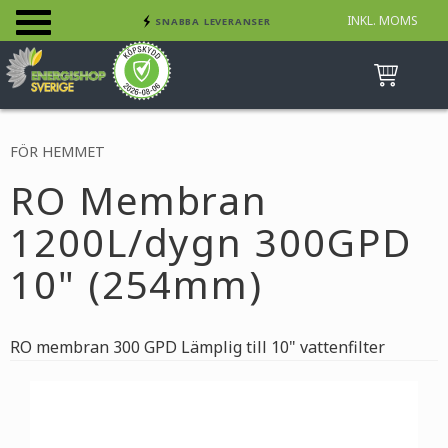
INKL. MOMS
SNABBA LEVERANSER
Meny
INGA AVGIFTER
BETALA SÄKERT MED KORT, FAKTURA &
SWISH
FÖR HEMMET
RO Membran
1200L/dygn 300GPD
10" (254mm)
RO membran 300 GPD Lämplig till 10" vattenfilter