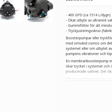
- 400 GPD (ca 1514 L/dygn)
- Ökat utbyte av ultrarent va
- Gummifötter för att minska
- Tryckjusteringsskruv (fabrik
Boosterpumpar eller tryckförs
med omvänd osmos om det befin
systemet eller om utbytet a
pumpens vibrationer och löpl
En membranboosterpump int
ökar trycket i systemet och 
producerade vattnet. Det öka
Våra boosterpumpar har en t
justerade till idealvärden. V
eftersom detta kan påverka
En nätdel ingår inte i leveran
Tekniska data:
Anslutning: 2x 16,41 mm (3/