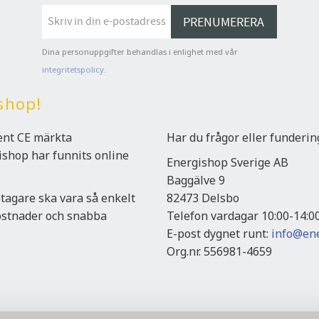
PRENUMERERA
Dina personuppgifter behandlas i enlighet med vår
integritetspolicy
.
shop!
ment CE märkta
Har du frågor eller funderi
gishop har funnits online
Energishop Sverige AB
Baggälve 9
etagare ska vara så enkelt
82473 Delsbo
kostnader och snabba
Telefon vardagar 10:00-14:0
E-post dygnet runt:
info@ene
Org.nr. 556981-4659