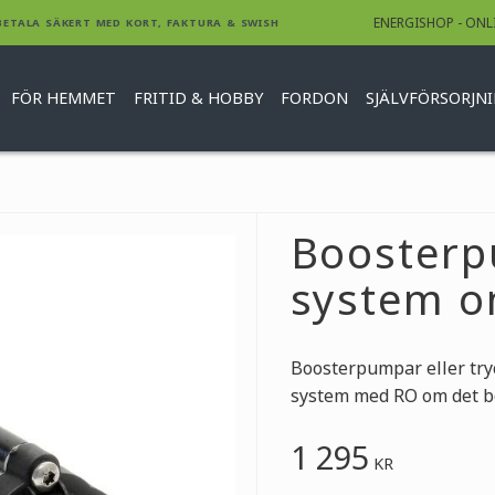
ENERGISHOP - ONL
BETALA SÄKERT MED KORT, FAKTURA & SWISH
FÖR HEMMET
FRITID & HOBBY
FORDON
SJÄLVFÖRSORJN
Boosterp
system 
Boosterpumpar eller tryc
system med RO om det befi
1 295
KR