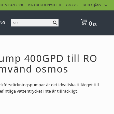
INE SEDAN 2008
DINA KUNDUPPGIFTER
OM OSS
KUNDTJÄNST
0
ING
KR
ump 400GPD till RO
omvänd osmos
kförstärkningspumpar är det idealiska tillägget till
ntliga vattentrycket inte är tillräckligt.