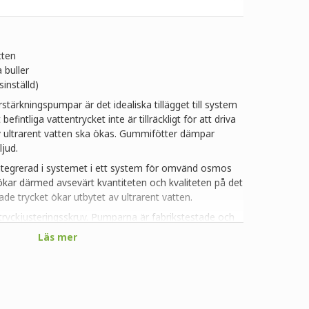
tten
 buller
sinställd)
tärkningspumpar är det idealiska tillägget till system
tliga vattentrycket inte är tillräckligt för att driva
v ultrarent vatten ska ökas. Gummifötter dämpar
jud.
egrerad i systemet i ett system för omvänd osmos
ökar därmed avsevärt kvantiteten och kvaliteten på det
de trycket ökar utbytet av ultrarent vatten.
ryckjusteringsskruv. Pumparna är fabrikstestade och
i rekommenderar inte att ändra dessa inställningar
Läs mer
 pumpens prestanda negativt.
sen (säljs separat).
8")