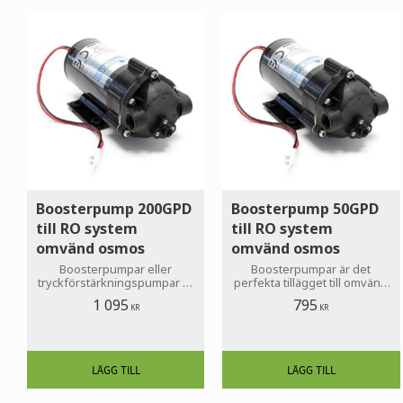
Boosterpump 200GPD
Boosterpump 50GPD
till RO system
till RO system
omvänd osmos
omvänd osmos
Boosterpumpar eller
Boosterpumpar är det
tryckförstärkningspumpar är
perfekta tillägget till omvänd
det idealiska tillägget till
osmos system om det
1 095
795
system med RO om det
befintliga vattentrycket inte
KR
KR
befintliga vattentrycket inte
räcker till för att köra
är tillräckligt.
systemet