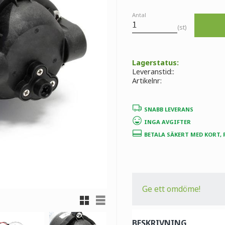
Antal
st
Lagerstatus
Leveranstid:
Artikelnr
SNABB LEVERANS
INGA AVGIFTER
BETALA SÄKERT MED KORT,
Ge ett omdöme!
Rutnätsvy
Listvy
BESKRIVNING