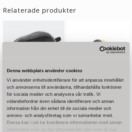
åldersbeständigt EPDM-membran. Tanken är kontrollerad av
Relaterade produkter
tillverkaren för täthet upp till 5,4 bars vattentryck.
Tekniska data:
Typ: ES100L
Diameter: 450 mm
Höjd: 490 mm
Längd: 700 mm
Håldiameter hållare: 8 mm
Vikt: 9,50 kg
Lufttryck: 1,8 bar
Denna webbplats använder cookies
Max. vattentryck: 5,4 bar
Vi använder enhetsidentifierare för att anpassa innehållet
Anslutning: 1" yttergänga (32,89 - 33,25 mm)
och annonserna till användarna, tillhandahålla funktioner
EPDM membran blåsa
Schraderventil
Material: Stål
för sociala medier och analysera vår trafik. Vi
till hydropress tank 100
hydropress tank 24L-
Membran material: EPDM (utbytbar)
liter
100L
Färg: röd
vidarebefordrar även sådana identifierare och annan
Arbetstemperatur: max 99°C
EPDM membran, lämpligt för
Schraderventil till
information från din enhet till de sociala medier och
dricksvatten
hydropresstank
Luftventil: schraderventil / bildäckventil
annons- och analysföretag som vi samarbetar med.
795
95
Väggmontering: Möjligt
KR
KR
Dessa kan i sin tur kombinera informationen med annan
Pump monteringsplatta: inklusive
information som du har tillhandahållit eller som de har