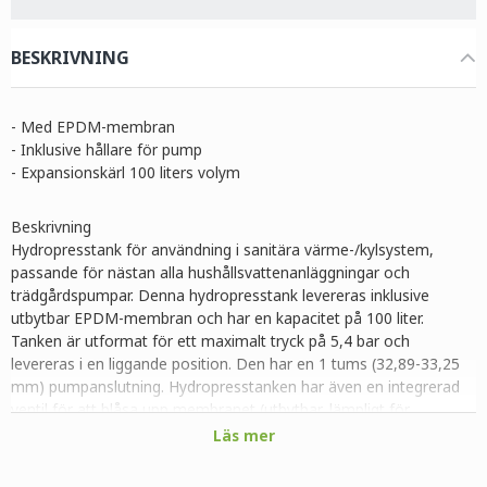
BESKRIVNING
- Med EPDM-membran
- Inklusive hållare för pump
- Expansionskärl 100 liters volym
Beskrivning
Hydropresstank för användning i sanitära värme-/kylsystem,
passande för nästan alla hushållsvattenanläggningar och
trädgårdspumpar. Denna hydropresstank levereras inklusive
utbytbar EPDM-membran och har en kapacitet på 100 liter.
Tanken är utformat för ett maximalt tryck på 5,4 bar och
levereras i en liggande position. Den har en 1 tums (32,89-33,25
mm) pumpanslutning. Hydropresstanken har även en integrerad
ventil för att blåsa upp membranet (utbytbar, lämpligt för
dricksvatten).
Läs mer
Denna serie hydropresstankar är tillverkad av högkvalitativt stål,
enligt UNI-EN-standard, och är utrustat med ett värme- och