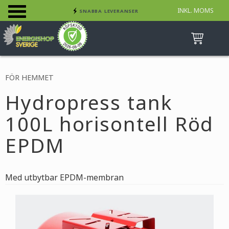
INKL. MOMS
SNABBA LEVERANSER
Meny
INGA AVGIFTER
BETALA SÄKERT MED KORT, FAKTURA &
SWISH
FÖR HEMMET
Hydropress tank
100L horisontell Röd
EPDM
Med utbytbar EPDM-membran