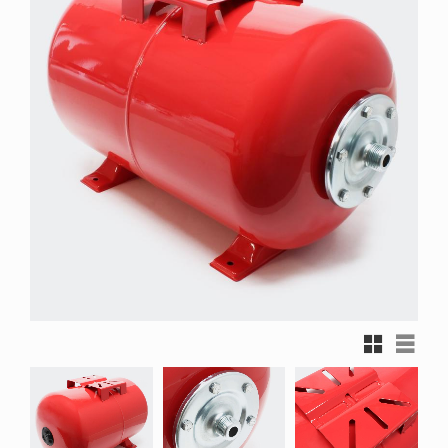
Rutnätsvy
Listvy