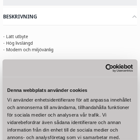
BESKRIVNING
- Lätt utbyte
- Hög livslängd
- Modern och miljövänlig
Sedimentfiltret PPW på 5 mikron tar enkelt bort fluorid, sediment,
damm, sand, rost, alger och andra flytande partiklar mindre än
10µ ur vattnet. Lämplig för 10 tum (254 mm) vattenfilter.
Sediment- keramisk- och aktiv kolblockfilter är inte tvättbara och
Denna webbplats använder cookies
måste bytas ut var sjätte månad.
Vi använder enhetsidentifierare för att anpassa innehållet
och annonserna till användarna, tillhandahålla funktioner
Tekniska data:
för sociala medier och analysera vår trafik. Vi
Art.: 1250813
vidarebefordrar även sådana identifierare och annan
Höjd: 10" (254 mm)
Läs mer
information från din enhet till de sociala medier och
Diameter Ø: 60 mm
Stickanslutning Ø: 28 mm
annons- och analysföretag som vi samarbetar med.