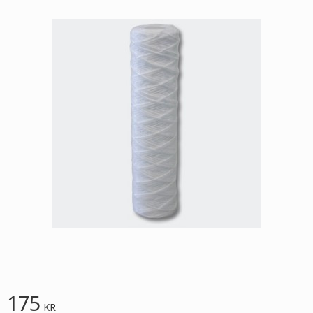
175
KR