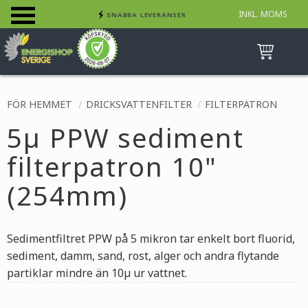
INKL. MOMS
SNABBA LEVERANSER
Meny
INGA AVGIFTER
BETALA SÄKERT MED KORT, FAKTURA &
SWISH
FÖR HEMMET
DRICKSVATTENFILTER
FILTERPATRON
5µ PPW sediment
filterpatron 10"
(254mm)
Sedimentfiltret PPW på 5 mikron tar enkelt bort fluorid,
sediment, damm, sand, rost, alger och andra flytande
partiklar mindre än 10µ ur vattnet.