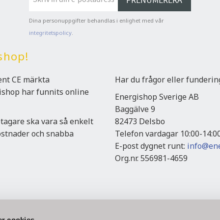
PRENUMERERA
Dina personuppgifter behandlas i enlighet med vår
integritetspolicy
.
shop!
ment CE märkta
Har du frågor eller funderi
gishop har funnits online
Energishop Sverige AB
Baggälve 9
etagare ska vara så enkelt
82473 Delsbo
kostnader och snabba
Telefon vardagar 10:00-14:0
E-post dygnet runt:
info@ene
Org.nr. 556981-4659
r cookies