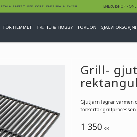
ENERGISHOP - ONL
BETALA SÄKERT MED KORT, FAKTURA & SWISH
FÖR HEMMET
FRITID & HOBBY
FORDON
SJÄLVFÖRSORJN
Grill- gju
rektangu
Gjutjärn lagrar värmen o
förkortar grillprocessen.
1 350
KR