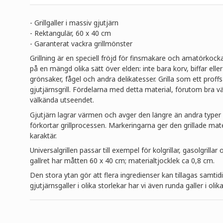
- Grillgaller i massiv gjutjärn
- Rektangulär, 60 x 40 cm
-
Garanterat vackra grillmönster
Grillning är en speciell fröjd för finsmakare och amatörkocka
på en mängd olika sätt över elden: inte bara korv, biffar eller
grönsaker, fågel och andra delikatesser. Grilla som ett pro
gjutjärnsgrill. Fördelarna med detta material, förutom bra v
välkända utseendet.
Gjutjärn lagrar värmen och avger den längre än andra typer av
förkortar grillprocessen. Markeringarna ger den grillade mat
karaktär.
Universalgrillen passar till exempel för kolgrillar, gasolgrilla
gallret har måtten 60 x 40 cm; materialtjocklek ca 0,8 cm.
Den stora ytan gör att flera ingredienser kan tillagas samtid
gjutjärnsgaller i olika storlekar har vi även runda galler i olik