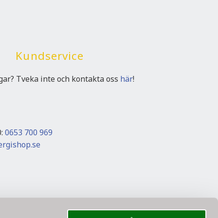
Kundservice
ngar? Tveka inte och kontakta oss
här
!
0:
0653 700 969
rgishop.se
Frakt med