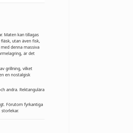
r. Maten kan tillagas
 fläsk, utan även fisk,
ffs med denna massiva
ärmelagring, är det
 grillning, vilket
en en nostalgisk
r och andra. Rektangulära
igt. Förutom fyrkantiga
a storlekar.