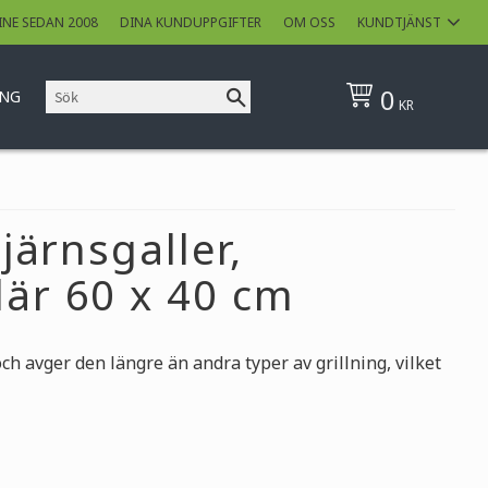
INE SEDAN 2008
DINA KUNDUPPGIFTER
OM OSS
KUNDTJÄNST
0
ING
KR
tjärnsgaller,
lär 60 x 40 cm
ch avger den längre än andra typer av grillning, vilket