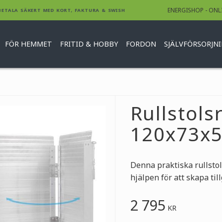
ENERGISHOP - ONL
BETALA SÄKERT MED KORT, FAKTURA & SWISH
FÖR HEMMET
FRITID & HOBBY
FORDON
SJÄLVFÖRSORJN
Rullstol
120x73x5
Denna praktiska rullstol
hjälpen för att skapa til
2 795
KR