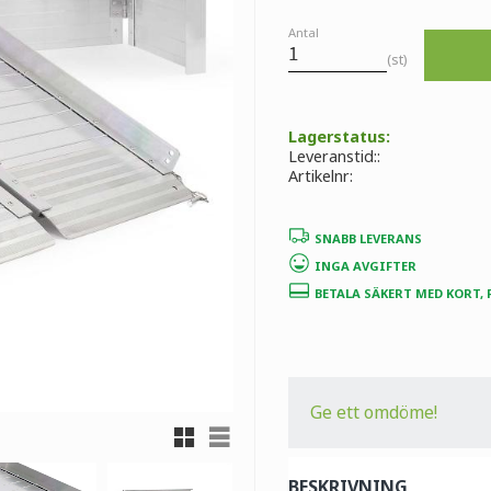
Antal
st
Lagerstatus
Leveranstid:
Artikelnr
SNABB LEVERANS
INGA AVGIFTER
BETALA SÄKERT MED KORT,
Ge ett omdöme!
Rutnätsvy
Listvy
BESKRIVNING