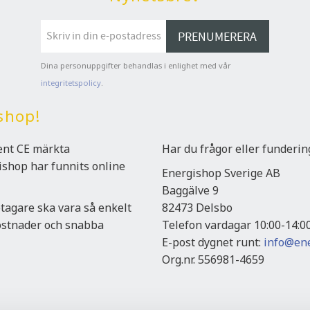
PRENUMERERA
Dina personuppgifter behandlas i enlighet med vår
integritetspolicy
.
shop!
ment CE märkta
Har du frågor eller funderi
gishop har funnits online
Energishop Sverige AB
Baggälve 9
etagare ska vara så enkelt
82473 Delsbo
kostnader och snabba
Telefon vardagar 10:00-14:0
E-post dygnet runt:
info@ene
Org.nr. 556981-4659