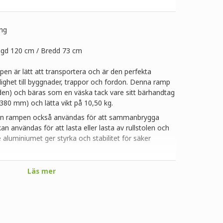
ng
ngd 120 cm / Bredd 73 cm
pen är lätt att transportera och är den perfekta
glighet till byggnader, trappor och fordon. Denna ramp
den) och bäras som en väska tack vare sitt bärhandtag
 380 mm) och lätta vikt på 10,50 kg.
 kan rampen också användas för att sammanbrygga
n användas för att lasta eller lasta av rullstolen och
 aluminiumet ger styrka och stabilitet för säker
Läs mer
 x 75 mm