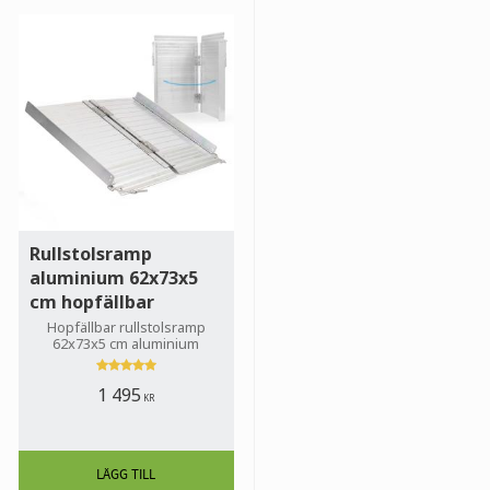
Material: Aluminium
Vikt: 10,50 kg
Garanti: 1 år
Rullstolsramp
aluminium 62x73x5
cm hopfällbar
Hopfällbar rullstolsramp
62x73x5 cm aluminium
1 495
KR