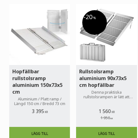
20
%
Hopfällbar
Rullstolsramp
rullstolsramp
aluminium 90x73x5
aluminium 150x73x5
cm hopfällbar
cm
Denna praktiska
rullstolsrampen är lätt att
Aluminium / Platt ramp /
transportera och är den
Längd 150 cm / Bredd 73 cm
perfekta hjälpen för att
skapa tillgänglighet till olika
3 395
1 560
KR
KR
syften.
1 950
KR