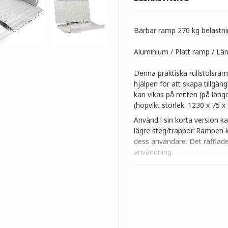
Bärbar ramp 270 kg belastni
Aluminium / Platt ramp / Lä
Denna praktiska rullstolsram
hjälpen för att skapa tillgän
kan vikas på mitten (på läng
(hopvikt storlek: 1230 x 75 x
Använd i sin korta version
lägre steg/trappor. Rampen ka
dess användare. Det räfflade
användning.
Tekniska data:
Storlek: 1230 x 730 x 50 mm
Storlek hopvikt: 1230 x 380
Max. belastning: 270 kg
Materialtjocklek: 10 mm