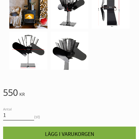
550
KR
Antal
st