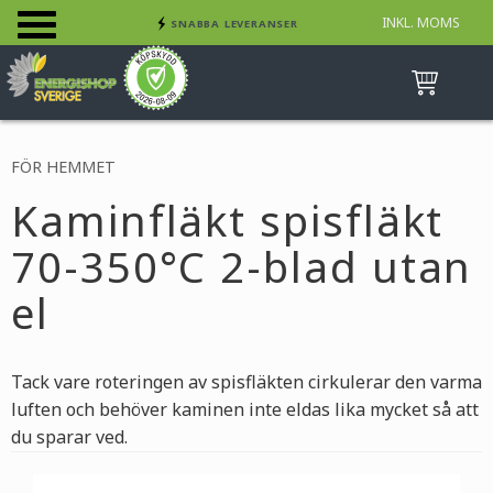
INKL. MOMS
SNABBA LEVERANSER
Meny
INGA AVGIFTER
BETALA SÄKERT MED KORT, FAKTURA &
SWISH
FÖR HEMMET
Kaminfläkt spisfläkt
70-350°C 2-blad utan
el
Tack vare roteringen av spisfläkten cirkulerar den varma
luften och behöver kaminen inte eldas lika mycket så att
du sparar ved.