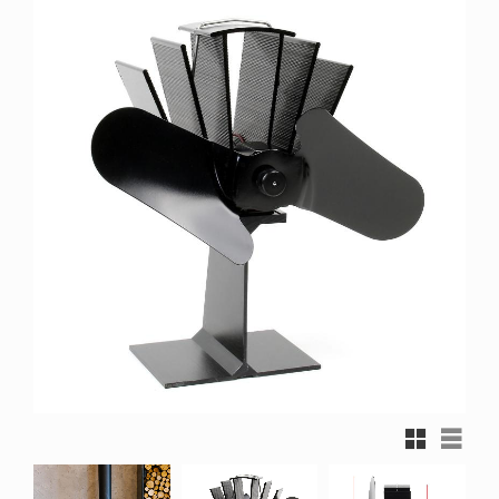
Rutnätsvy
Listvy