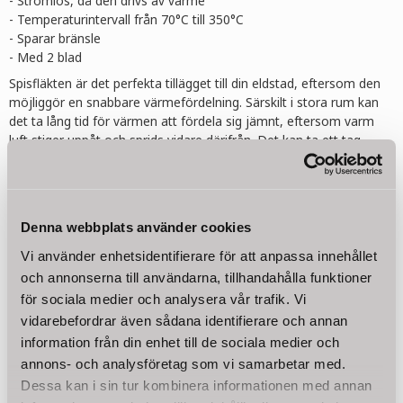
- Strömlös, då den drivs av värme
- Temperaturintervall från 70°C till 350°C
- Sparar bränsle
- Med 2 blad
Spisfläkten är det perfekta tillägget till din eldstad, eftersom den
möjliggör en snabbare värmefördelning. Särskilt i stora rum kan
det ta lång tid för värmen att fördela sig jämnt, eftersom varm
luft stiger uppåt och sprids vidare därifrån. Det kan ta ett tag
innan ett rymligt vardagsrum är lagom uppvärmt. Med spisfläkten
påverkar du värmefördelningen, eftersom fläkten sprider värmen
från kaminen direkt ut i rummet med hjälp av sina två blad och
den tillhörande rotationen.
Denna webbplats använder cookies
Läs mer
Fläkten behöver inte förses med ström utifrån, eftersom den
Vi använder enhetsidentifierare för att anpassa innehållet
producerar den själv. Detta beror på att det är en termoelektrisk
och annonserna till användarna, tillhandahålla funktioner
fläkt som placeras på kaminen och som genererar elektricitet
genom temperaturskillnaden mellan fläktens överdel och
för sociala medier och analysera vår trafik. Vi
Relaterade produkter
underdel. Den börjar alltså röra sig så snart som fläktens
vidarebefordrar även sådana identifierare och annan
undersida har nått en temperatur på 70°C. Den kan användas upp
information från din enhet till de sociala medier och
till en maximal yttertemperatur på 350°C. Till skillnad från
annons- och analysföretag som vi samarbetar med.
konventionella fläktar är den här produkten utformad för
Dessa kan i sin tur kombinera informationen med annan
användning vid så pass höga temperaturer. En vanlig fläkt skulle