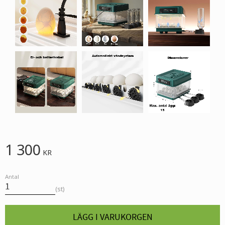
1 300
KR
Antal
st