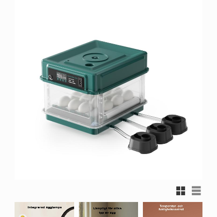
Rutnätsvy
Listvy