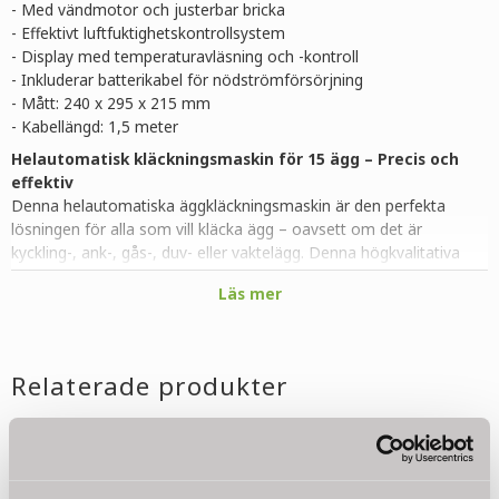
- Med vändmotor och justerbar bricka
- Effektivt luftfuktighetskontrollsystem
- Display med temperaturavläsning och -kontroll
- Inkluderar batterikabel för nödströmförsörjning
- Mått: 240 x 295 x 215 mm
- Kabellängd: 1,5 meter
Helautomatisk kläckningsmaskin för 15 ägg – Precis och
effektiv
Denna helautomatiska äggkläckningsmaskin är den perfekta
lösningen för alla som vill kläcka ägg – oavsett om det är
kyckling-, ank-, gås-, duv- eller vaktelägg. Denna högkvalitativa
inkubator kombinerar automatisk temperaturkontroll, ett effektivt
Läs mer
fuktighetsregleringssystem och en integrerad vändmotor för att
skapa optimala inkubationsförhållanden för kycklingarna.
Inkubatorn rymmer upp till 15 ägg och dess intelligenta
styrsystem säkerställer jämn uppvärmning och luftcirkulation.
Relaterade produkter
Automatisk ägg vändningsfunktion för jämn utveckling
Den integrerade ägg vändningsmotortekniken möjliggör
helautomatisk äggvändning. Detta simulerar det naturliga
beteendet hos en ruvhöna och säkerställer att embryona
utvecklas jämnt. Den justerbara äggbrickan möjliggör säker