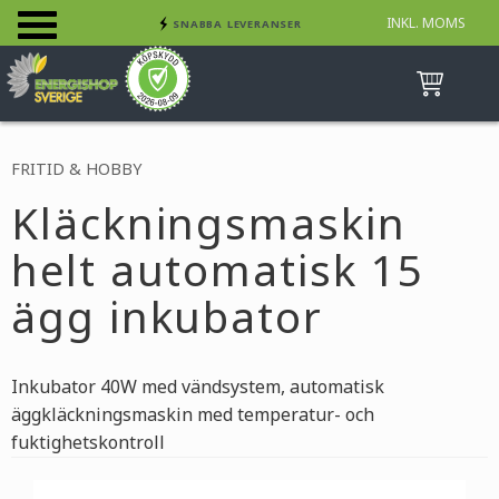
INKL. MOMS
SNABBA LEVERANSER
Meny
INGA AVGIFTER
BETALA SÄKERT MED KORT, FAKTURA &
SWISH
FRITID & HOBBY
Kläckningsmaskin
helt automatisk 15
ägg inkubator
Inkubator 40W med vändsystem, automatisk
äggkläckningsmaskin med temperatur- och
fuktighetskontroll