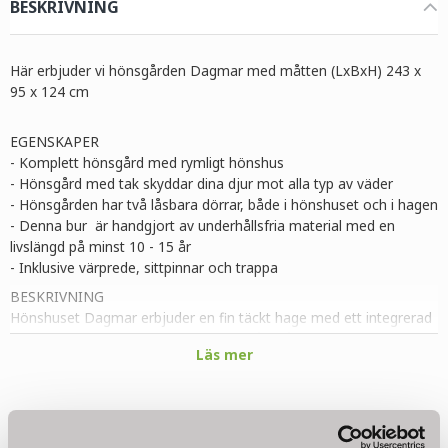
BESKRIVNING
Här erbjuder vi hönsgården Dagmar med måtten (LxBxH) 243 x
95 x 124 cm
EGENSKAPER
- Komplett hönsgård med rymligt hönshus
- Hönsgård med tak skyddar dina djur mot alla typ av väder
- Hönsgården har två låsbara dörrar, både i hönshuset och i hagen
-
Denna bur är handgjort av underhållsfria material med en
livslängd på minst 10 - 15 år
- Inklusive värprede, sittpinnar och trappa
BESKRIVNING
Hönshuset Dagmar erbjuder en fin täckt hage med ett integrerad
hönshus. Trähönshuset har ett yttermått på 243 x 95 x 124 cm
Läs mer
och en basstorlek på 240 x 90 cm. Detta gör den lämplig för
några dvärghöns.
Hönshuset med tak har en behändig låsbar dörr för bra åtkomst
Relaterade produkter
till inhägnaden och självklart till dina kycklingar. Hönsgården har