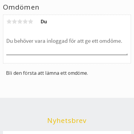
sparar dig inte bara tid och ansträngning, det är också bra för
Omdömen
plånboken.
Du
Bli den första att lämna ett omdöme.
Nyhetsbrev