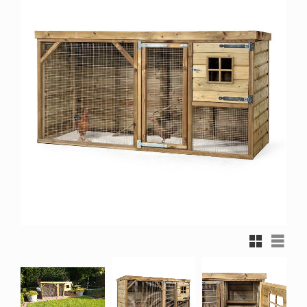
Rutnätsvy
Listvy