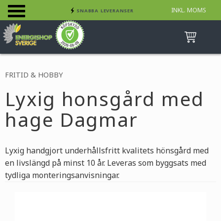
INKL. MOMS
SNABBA LEVERANSER
Meny
INGA AVGIFTER
BETALA SÄKERT MED KORT, FAKTURA &
SWISH
FRITID & HOBBY
Lyxig honsgård med
hage Dagmar
Lyxig handgjort underhållsfritt kvalitets hönsgård med
en livslängd på minst 10 år. Leveras som byggsats med
tydliga monteringsanvisningar.