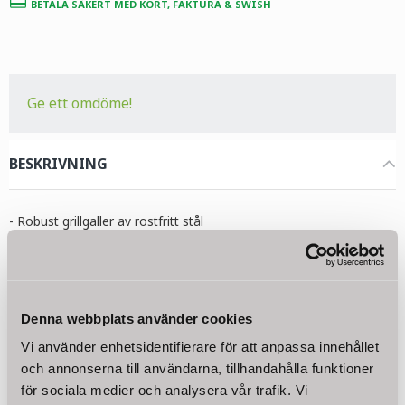
BETALA SÄKERT MED KORT, FAKTURA & SWISH
Ge ett omdöme!
BESKRIVNING
- Robust grillgaller av rostfritt stål
- Runt, Ø 44,5 cm
- Universellt galler, multifunktionell
- Minsta diameter 4 mm, maximala diameter 6 mm
Att grilla är perfekt för alla matnjutare och hobbykockar. I en
Denna webbplats använder cookies
härlig atmosfär kan maten förberedas på många olika sätt över
eld, inte enbart korv, biffar eller revbensspjäll- utan även fisk,
Vi använder enhetsidentifierare för att anpassa innehållet
grönsaker och andra goda munsbitar.
och annonserna till användarna, tillhandahålla funktioner
Med grillgaller av rostfritt stål grillar du som ett proffs! Fördelen
för sociala medier och analysera vår trafik. Vi