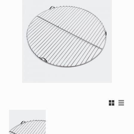
Rutnätsvy
Listvy