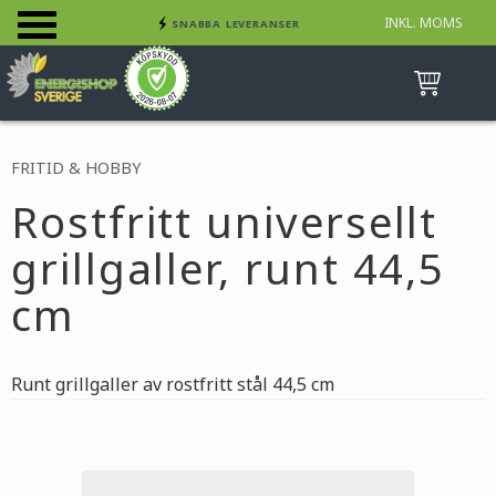
INKL. MOMS
SNABBA LEVERANSER
Meny
INGA AVGIFTER
BETALA SÄKERT MED KORT, FAKTURA &
SWISH
FRITID & HOBBY
Rostfritt universellt
grillgaller, runt 44,5
cm
Runt grillgaller av rostfritt stål 44,5 cm