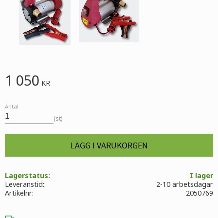
1 050
KR
Antal
st
Lagerstatus
I lager
Leveranstid:
2-10 arbetsdagar
Artikelnr
2050769