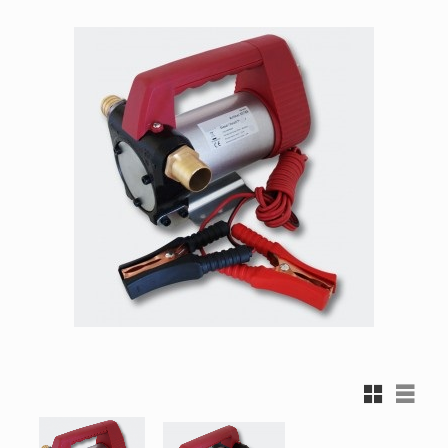
Rutnätsvy
Listvy