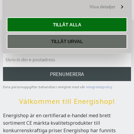
Visa detaljer
TILLÅT ALLA
Nyhetsbrev
TILLÅT URVAL
PRENUMERERA
Dina personuppgifter behandlas i enlighet med vår
integritetspolicy
.
Välkommen till Energishop!
Energishop är en certifierad e-handel med brett
sortiment CE märkta kvalitetsprodukter till
konkurrenskraftiga priser. Energishop har funnits