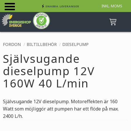
INKL. MOMS
SNABBA LEVERANSER
Meny
INGA AVGIFTER
BETALA SÄKERT MED KORT, FAKTURA &
SWISH
FORDON
BILTILLBEHÖR
DIESELPUMP
Självsugande
dieselpump 12V
160W 40 L/min
Självsugande 12V dieselpump. Motoreffekten är 160
Watt som möjliggör att pumpen har ett flöde på max.
2400 L/h.