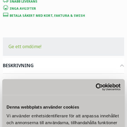
SNABB LEVERANS
INGA AVGIFTER
BETALA SÄKERT MED KORT, FAKTURA & SWISH
Ge ett omdöme!
BESKRIVNING
Självsugande 12V dieselpump. Motoreffekten är 160 Watt som
möjliggör att pumpen har ett flöde på max. 2400 L/h.
Tekniska data:
Denna webbplats använder cookies
Ingångsspänning: 12V
Effekt: 156W
Vi använder enhetsidentifierare för att anpassa innehållet
Max. flöde: 40 L/min
och annonserna till användarna, tillhandahålla funktioner