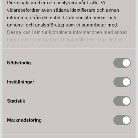
Max. höjd: 10 m
för sociala medier och analysera vår trafik. Vi
Självsugande till max.: 2 m
vidarebefordrar även sådana identifierare och annan
Slangdiameter: 1" (25 mm)
information från din enhet till de sociala medier och
Mått: 46 x 28 x 47 cm
annons- och analysföretag som vi samarbetar med.
Ej lämplig för: bensin eller brandfarliga ämnen
Dessa kan i sin tur kombinera informationen med annan
information som du har tillhandahållit eller som de har
Läs mer
samlat in när du har använt deras tjänster.
Samtyckesval
Nödvändig
Omdömen
Du
Inställningar
Statistik
Marknadsföring
Bli den första att lämna ett omdöme.