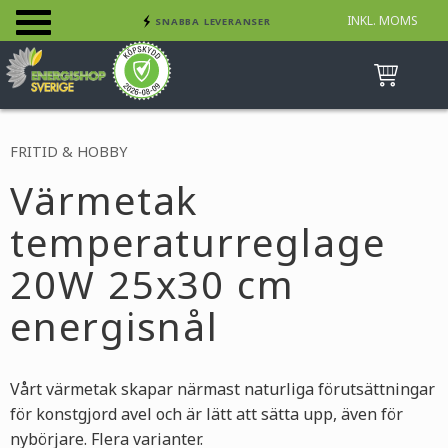
INKL. MOMS
SNABBA LEVERANSER
Meny
INGA AVGIFTER
BETALA SÄKERT MED KORT, FAKTURA &
SWISH
FRITID & HOBBY
Värmetak
temperaturreglage
20W 25x30 cm
energisnål
Vårt värmetak skapar närmast naturliga förutsättningar
för konstgjord avel och är lätt att sätta upp, även för
nybörjare. Flera varianter.