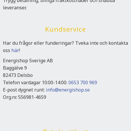
Trygg betalning, billiga fraktkostnader och snabba
leveranser.
Kundservice
Har du frågor eller funderingar? Tveka inte och kontakta
oss
här
!
Energishop Sverige AB
Baggälve 9
82473 Delsbo
Telefon vardagar 10:00-14:00:
0653 700 969
E-post dygnet runt:
info@energishop.se
Org.nr. 556981-4659