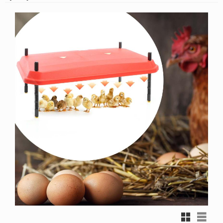
Rutnätsvy
Listvy