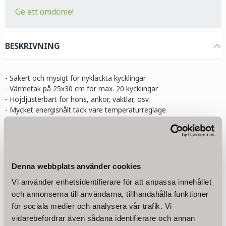
Ge ett omdöme!
BESKRIVNING
- Säkert och mysigt för nykläckta kycklingar
- Värmetak på 25x30 cm för max. 20 kycklingar
- Höjdjusterbart för höns, ankor, vaktlar, osv.
- Mycket energisnålt tack vare temperaturreglage
- Bra alternativ till en naturlig hönsmamma
För nykläckta kycklingar är värme avgörande för att överleva! Vårt
värmetak skapar närmast naturliga förutsättningar för konstgjord
avel och är lätt att sätta upp, även för nybörjare.
Denna webbplats använder cookies
Värmeplattan ger de små djuren ett säkert, mörkt skydd och
ersätter därmed hönans varma fjädrar. För att äta och dricka
Vi använder enhetsidentifierare för att anpassa innehållet
måste kycklingarna lämna den varma plattan och blir därför
och annonserna till användarna, tillhandahålla funktioner
snabbare hårda och självständiga. Till skillnad från en värmelampa
för sociala medier och analysera vår trafik. Vi
producerar plattan inget ljus som stör kycklingarnas dag och natt
vidarebefordrar även sådana identifierare och annan
Läs mer
rytm. Dessutom är strömförbrukningen av 20W betydligt lägre än