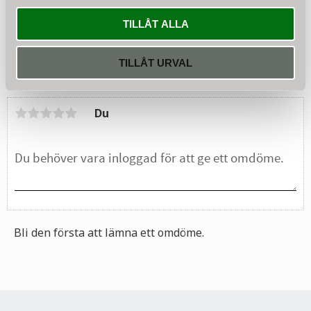
utrustad med en LED-indikator samt en temperatur- och
motståndssäkring.
TILLÅT ALLA
Värmetaket erbjuder optimal värmekomfort för framgångsrik och
säker uppfödning av kycklingar.
TILLÅT URVAL
Omdömen
Du
Bli den första att lämna ett omdöme.