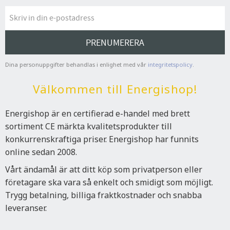
fogmunstycket. Dessutom levereras dammsugaren med ett
skumfilter som behövs för användning som våtdammsugare. Ett
HEPA-filter ingår för torrsugning. Detta filter kan rengöra luften
från de minsta smutspartiklarna. Leveransen kompletteras med
PRENUMERERA
en två meters slang, en förlängning av sugröret och två
dammpåsar.
Dina personuppgifter behandlas i enlighet med vår
integritetspolicy
.
Tekniska data:
Ingångsspänning: 220-240V / 50Hz
Välkommen till Energishop!
Färg: Vit / Svart
Kabellängd: 4 meter
Energishop är en certifierad e-handel med brett
Skyddsklass: IPX4
Effekt: 1600W
sortiment CE märkta kvalitetsprodukter till
Material: Plast, metall
konkurrenskraftiga priser. Energishop har funnits
Volym: 30 liter
online sedan 2008.
Vårt ändamål är att ditt köp som privatperson eller
företagare ska vara så enkelt och smidigt som möjligt.
Trygg betalning, billiga fraktkostnader och snabba
leveranser.