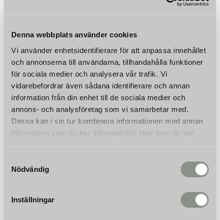
BESKRIVNING
Denna webbplats använder cookies
Vi använder enhetsidentifierare för att anpassa innehållet
och annonserna till användarna, tillhandahålla funktioner
- Grovdammsugare 1600W med våt- & torrsugfunktion
- 3-stegs filtersystem med 30l vattentank
för sociala medier och analysera vår trafik. Vi
- Sugkraft >180mbar undertryck
vidarebefordrar även sådana identifierare och annan
- Kan även blåsa luft (blåsfunktion)
information från din enhet till de sociala medier och
- Inkl. olika borstar, filter m.m.
annons- och analysföretag som vi samarbetar med.
Den här grovdammsugaren är en riktig allroundmaskin och
Dessa kan i sin tur kombinera informationen med annan
lämpar sig med sina 1600 Watt för mångsidiga rengöringsarbeten.
information som du har tillhandahållit eller som de har
Tack vare våt- och torrsugfunktionen är det möjligt att suga upp
samlat in när du har använt deras tjänster.
både torr och våt smuts med en sugkraft på >180 mbar.
Samtyckesval
Dammsugaren kan inte bara användas inom hemmet utan även
Nödvändig
utomhus. Därmed är dammsugaren ett praktiskt hjälpmedel för
att suga upp och blåsa bort smuts i bilen, källaren, garaget eller
trädgården utan att behöva byta mellan olika rengöringsapparater.
Inställningar
Utöver sugfunktionen kan enheten också användas för att blåsa
Läs mer
ut.