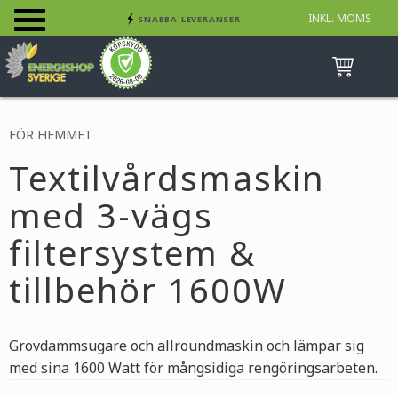
INKL. MOMS
SNABBA LEVERANSER
Meny
INGA AVGIFTER
BETALA SÄKERT MED KORT, FAKTURA &
SWISH
FÖR HEMMET
Textilvårdsmaskin
med 3-vägs
filtersystem &
tillbehör 1600W
Grovdammsugare och allroundmaskin och lämpar sig
med sina 1600 Watt för mångsidiga rengöringsarbeten.