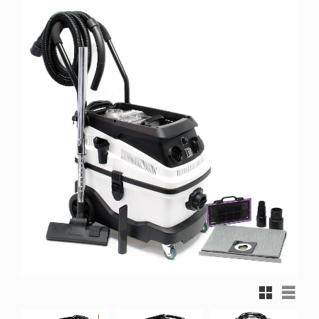
Rutnätsvy
Listvy