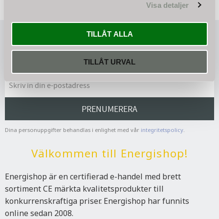
Visa detaljer
TILLÅT ALLA
Nyhetsbrev
TILLÅT URVAL
PRENUMERERA
Dina personuppgifter behandlas i enlighet med vår
integritetspolicy
.
Välkommen till Energishop!
Energishop är en certifierad e-handel med brett
sortiment CE märkta kvalitetsprodukter till
konkurrenskraftiga priser. Energishop har funnits
online sedan 2008.