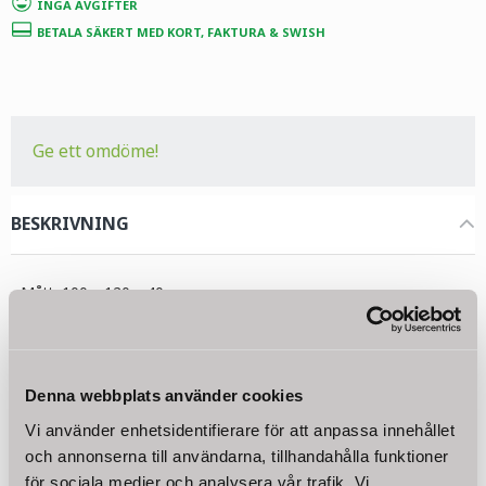
INGA AVGIFTER
BETALA SÄKERT MED KORT, FAKTURA & SWISH
Ge ett omdöme!
BESKRIVNING
- Mått: 100 x 120 x 40 cm
- Praktiskt instickssytem
- Väderbeständigt
- Stabil konstruktion i aluminium
- Justerbara tak
Denna webbplats använder cookies
Med detta praktiska dubbeltak växthus kan du uppfylla din önskan
Vi använder enhetsidentifierare för att anpassa innehållet
om saftiga grönsaker, krispig sallad och färska örter från din egen
och annonserna till användarna, tillhandahålla funktioner
odling. Tack vare det praktiska instickssystemet kan du bygga upp
för sociala medier och analysera vår trafik. Vi
drivbänken på 100 x 120 x 40 cm i bara några få steg. Den