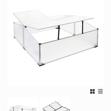
Rutnätsvy
Listvy