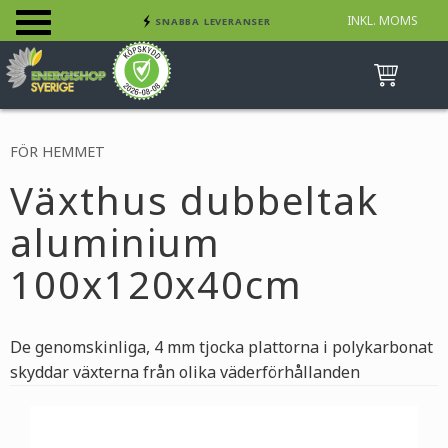
INKL. MOMS
SNABBA LEVERANSER
Meny
INGA AVGIFTER
BETALA SÄKERT MED KORT, FAKTURA &
SWISH
FÖR HEMMET
Växthus dubbeltak
aluminium
100x120x40cm
De genomskinliga, 4 mm tjocka plattorna i polykarbonat
skyddar växterna från olika väderförhållanden