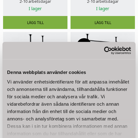
2-10 arbetsdagar
2-10 arbetsdagar
I lager
I lager
20
%
Denna webbplats använder cookies
Vi använder enhetsidentifierare för att anpassa innehållet
och annonserna till användarna, tillhandahålla funktioner
för sociala medier och analysera vår trafik. Vi
Lastgaller steglöst
Lastgaller steglöst
vidarebefordrar även sådana identifierare och annan
justerbart höjd &
justerbart höjd &
information från din enhet till de sociala medier och
bredd, modell B
bredd, modell C
annons- och analysföretag som vi samarbetar med.
Hundgaller Lastgaller
Hundgaller Lastgaller
Dessa kan i sin tur kombinera informationen med annan
Skyddsgaller Bilgaller. Snabb
Skyddsgaller Bilgaller. Snabb
leverans!
leverans!
information som du har tillhandahållit eller som de har
600
KR