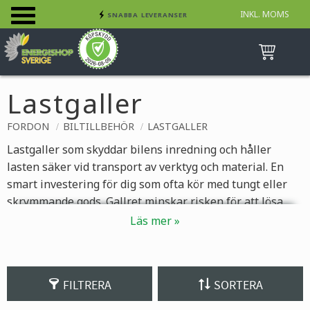
INKL. MOMS
SNABBA LEVERANSER
Meny
INGA AVGIFTER
BETALA SÄKERT MED KORT, FAKTURA &
SWISH
Lastgaller
FORDON
BILTILLBEHÖR
LASTGALLER
Lastgaller som skyddar bilens inredning och håller
lasten säker vid transport av verktyg och material. En
smart investering för dig som ofta kör med tungt eller
skrymmande gods. Gallret minskar risken för att lösa
föremål flyttar sig och orsakar skador vid inbromsning.
Det gör det även enklare att hålla lastutrymmet
organiserat under körning. Passar de flesta bilmodeller
med lastutrymme.
FILTRERA
SORTERA