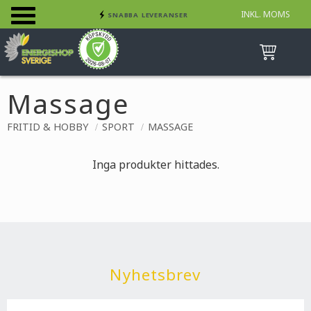
INKL. MOMS
SNABBA LEVERANSER
Meny
INGA AVGIFTER
BETALA SÄKERT MED KORT, FAKTURA &
SWISH
Massage
FRITID & HOBBY
SPORT
MASSAGE
Inga produkter hittades.
Nyhetsbrev