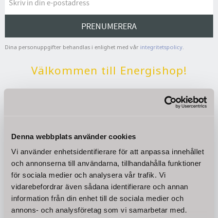
PRENUMERERA
Dina personuppgifter behandlas i enlighet med vår
integritetspolicy
.
Välkommen till Energishop!
Energishop är en certifierad e-handel med brett
sortiment CE märkta kvalitetsprodukter till
konkurrenskraftiga priser. Energishop har funnits
online sedan 2008.
Denna webbplats använder cookies
Vårt ändamål är att ditt köp som privatperson eller
Vi använder enhetsidentifierare för att anpassa innehållet
företagare ska vara så enkelt och smidigt som möjligt.
och annonserna till användarna, tillhandahålla funktioner
Trygg betalning, billiga fraktkostnader och snabba
för sociala medier och analysera vår trafik. Vi
leveranser.
vidarebefordrar även sådana identifierare och annan
information från din enhet till de sociala medier och
annons- och analysföretag som vi samarbetar med.