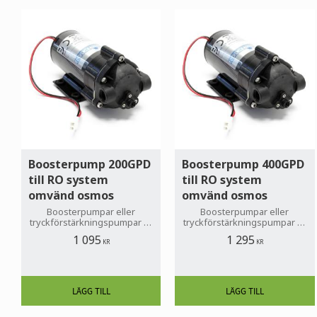
Boosterpump 200GPD
Boosterpump 400GPD
till RO system
till RO system
omvänd osmos
omvänd osmos
Boosterpumpar eller
Boosterpumpar eller
tryckförstärkningspumpar är
tryckförstärkningspumpar är
det idealiska tillägget till
det idealiska tillägget till
1 095
1 295
system med RO om det
system med RO om det
KR
KR
befintliga vattentrycket inte
befintliga vattentrycket inte
är tillräckligt.
är tillräckligt.