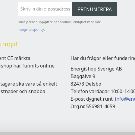
PRENUMERERA
Dina personuppgifter behandlas i enlighet med vår
integritetspolicy
.
shop!
ment CE märkta
Har du frågor eller funderi
gishop har funnits online
Energishop Sverige AB
Baggälve 9
etagare ska vara så enkelt
82473 Delsbo
kostnader och snabba
Telefon vardagar 10:00-14:0
E-post dygnet runt:
info@ene
Org.nr. 556981-4659