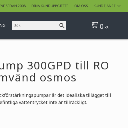
INE SEDAN 2008
DINA KUNDUPPGIFTER
OM OSS
KUNDTJÄNST
0
ING
KR
ump 300GPD till RO
omvänd osmos
kförstärkningspumpar är det idealiska tillägget till
ntliga vattentrycket inte är tillräckligt.