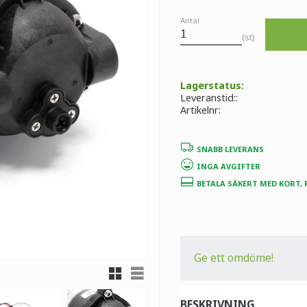
Antal
st
Lagerstatus
Leveranstid:
Artikelnr
SNABB LEVERANS
INGA AVGIFTER
BETALA SÄKERT MED KORT,
Ge ett omdöme!
Rutnätsvy
Listvy
BESKRIVNING