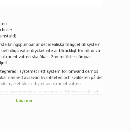
tten
 buller
sinställd)
tärkningspumpar är det idealiska tillägget till system
tliga vattentrycket inte är tillräckligt för att driva
v ultrarent vatten ska ökas. Gummifötter dämpar
jud.
egrerad i systemet i ett system för omvänd osmos
ökar därmed avsevärt kvantiteten och kvaliteten på det
de trycket ökar utbytet av ultrarent vatten.
ryckjusteringsskruv. Pumparna är fabrikstestade och
i rekommenderar inte att ändra dessa inställningar
Läs mer
 pumpens prestanda negativt.
sen (säljs separat).
8")