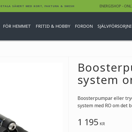
ENERGISHOP - ONL
BETALA SÄKERT MED KORT, FAKTURA & SWISH
FÖR HEMMET
FRITID & HOBBY
FORDON
SJÄLVFÖRSORJN
Boosterp
system 
Boosterpumpar eller tryc
system med RO om det befi
1 195
KR