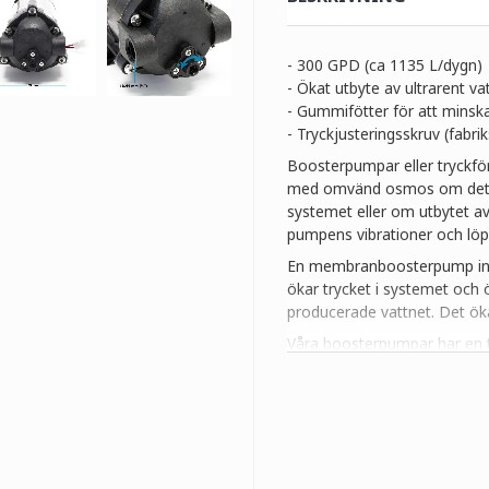
- 300 GPD (ca 1135 L/dygn)
- Ökat utbyte av ultrarent va
- Gummifötter för att minska
- Tryckjusteringsskruv (fabrik
Boosterpumpar eller tryckförs
med omvänd osmos om det befin
systemet eller om utbytet a
pumpens vibrationer och löpl
En membranboosterpump int
ökar trycket i systemet och 
producerade vattnet. Det öka
Våra boosterpumpar har en t
justerade till idealvärden. V
eftersom detta kan påverka
En nätdel ingår inte i leveran
Tekniska data:
Anslutning: 2x 16,41 mm (3/