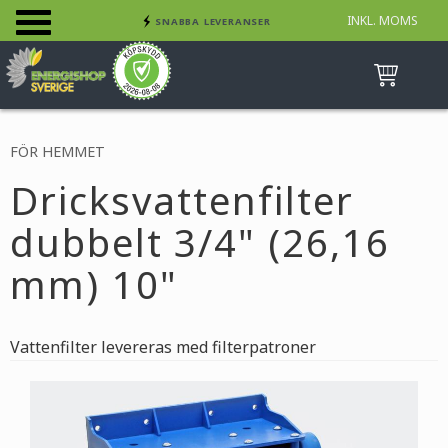
INKL. MOMS
SNABBA LEVERANSER
Meny
INGA AVGIFTER
BETALA SÄKERT MED KORT, FAKTURA &
SWISH
FÖR HEMMET
Dricksvattenfilter
dubbelt 3/4" (26,16
mm) 10"
Vattenfilter levereras med filterpatroner