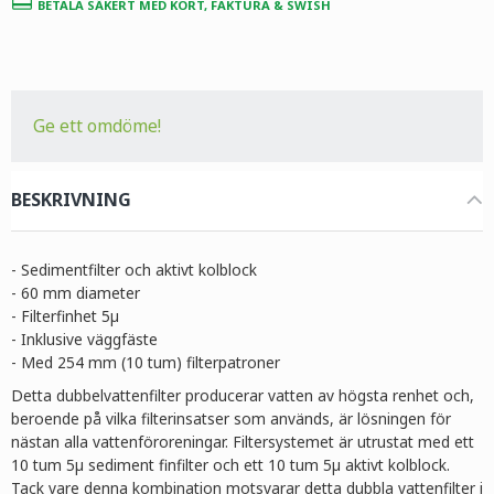
BETALA SÄKERT MED KORT, FAKTURA & SWISH
Ge ett omdöme!
BESKRIVNING
- Sedimentfilter och aktivt kolblock
-
60 mm diameter
-
Filterfinhet 5µ
- Inklusive väggfäste
- Med 254 mm (10 tum) filterpatroner
Detta dubbelvattenfilter producerar vatten av högsta renhet och,
beroende på vilka filterinsatser som används, är lösningen för
nästan alla vattenföroreningar. Filtersystemet är utrustat med ett
10 tum 5µ sediment finfilter och ett 10 tum 5µ aktivt kolblock.
Tack vare denna kombination motsvarar detta dubbla vattenfilter i