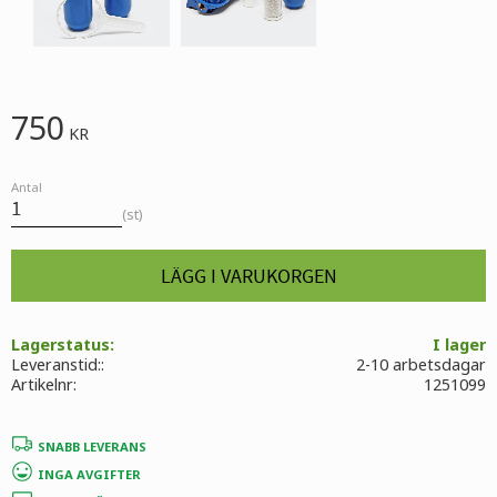
750
KR
Antal
st
Lagerstatus
I lager
Leveranstid:
2-10 arbetsdagar
Artikelnr
1251099
SNABB LEVERANS
INGA AVGIFTER