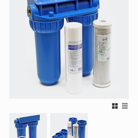
Rutnätsvy
Listvy