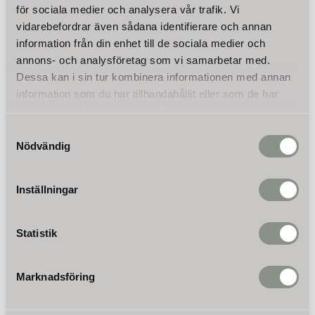
filterpatron 10"
filterpatron 10"
för sociala medier och analysera vår trafik. Vi
(254mm)
(254mm)
vidarebefordrar även sådana identifierare och annan
Aktivt kolblockfiltret tar enkelt
Sedimentfiltret PPW på 5
information från din enhet till de sociala medier och
bort fluorid, ozon, pesticid,
mikron tar enkelt bort fluorid,
rost, kalcium och klor.
sediment, damm, sand, rost,
annons- och analysföretag som vi samarbetar med.
175
175
alger och andra flytande
KR
KR
partiklar mindre än 10µ ur
Dessa kan i sin tur kombinera informationen med annan
vattnet.
information som du har tillhandahållit eller som de har
samlat in när du har använt deras tjänster.
Samtyckesval
Nödvändig
Inställningar
Statistik
Marknadsföring
Sediment 80µ
Granulerat aktiverat
filterpatron 10"
kolfilter filtermedium