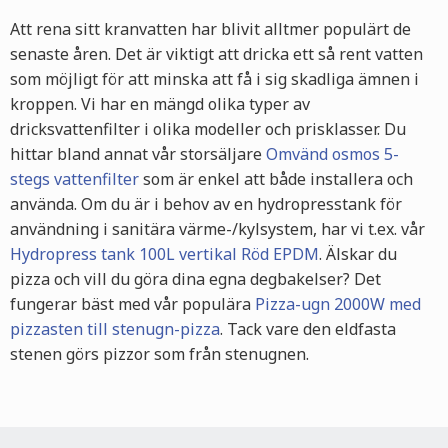
Att rena sitt kranvatten har blivit alltmer populärt de
senaste åren. Det är viktigt att dricka ett så rent vatten
som möjligt för att minska att få i sig skadliga ämnen i
kroppen. Vi har en mängd olika typer av
dricksvattenfilter i olika modeller och prisklasser. Du
hittar bland annat vår storsäljare
Omvänd osmos 5-
stegs vattenfilter
som är enkel att både installera och
använda. Om du är i behov av en hydropresstank för
användning i sanitära värme-/kylsystem, har vi t.ex. vår
Hydropress tank 100L vertikal Röd EPDM
.
Älskar du
pizza och vill du göra dina egna degbakelser? Det
fungerar bäst med vår populära
Pizza-ugn 2000W med
pizzasten till stenugn-pizza
. Tack vare den eldfasta
stenen görs pizzor som från stenugnen.