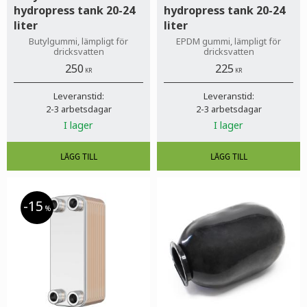
hydropress tank 20-24
hydropress tank 20-24
liter
liter
Butylgummi, lämpligt för
EPDM gummi, lämpligt för
dricksvatten
dricksvatten
250
225
KR
KR
Leveranstid:
Leveranstid:
2-3 arbetsdagar
2-3 arbetsdagar
I lager
I lager
15
%