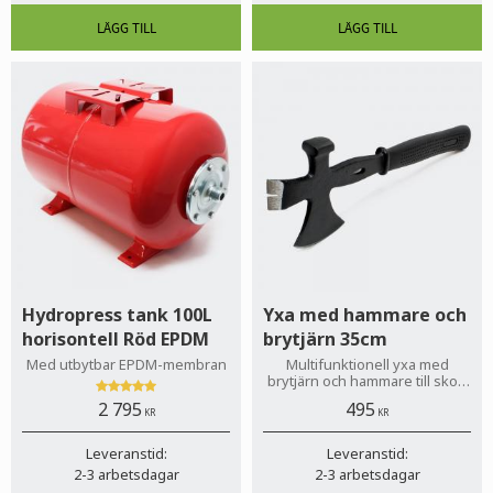
Hydropress tank 100L
Yxa med hammare och
horisontell Röd EPDM
brytjärn 35cm
Med utbytbar EPDM-membran
Multifunktionell yxa med
brytjärn och hammare till skog
och fritid!
2 795
495
KR
KR
Leveranstid:
Leveranstid:
2-3 arbetsdagar
2-3 arbetsdagar