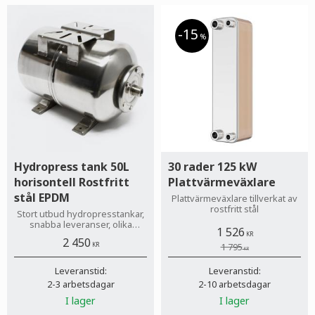
15
%
Hydropress tank 50L
30 rader 125 kW
horisontell Rostfritt
Plattvärmeväxlare
stål EPDM
Plattvärmeväxlare tillverkat av
rostfritt stål
Stort utbud hydropresstankar,
snabba leveranser, olika
1 526
betalsätt, inga dolda avgifter!
KR
2 450
Till privatperson och företag.
KR
1 795
KR
Leveranstid:
Leveranstid:
2-3 arbetsdagar
2-10 arbetsdagar
I lager
I lager