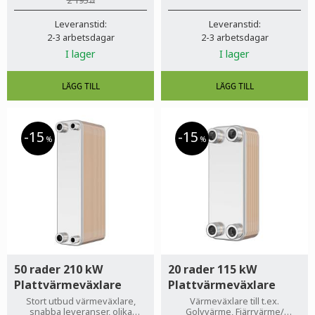
2 195
KR
Leveranstid:
Leveranstid:
2-3 arbetsdagar
2-3 arbetsdagar
I lager
I lager
15
15
%
%
50 rader 210 kW
20 rader 115 kW
Plattvärmeväxlare
Plattvärmeväxlare
Stort utbud värmeväxlare,
Värmeväxlare till t.ex.
snabba leveranser, olika
Golvvärme, Fjärrvärme/