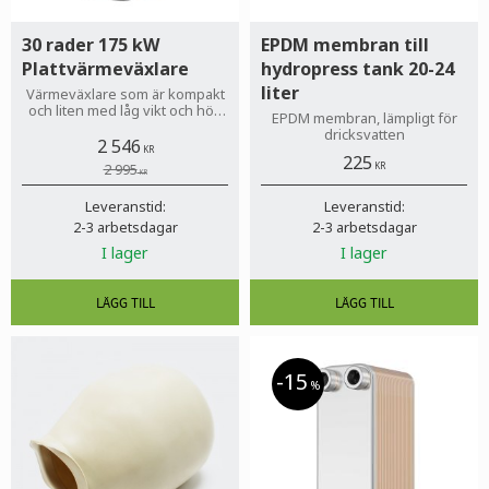
30 rader 175 kW
EPDM membran till
Plattvärmeväxlare
hydropress tank 20-24
liter
Värmeväxlare som är kompakt
och liten med låg vikt och hög
EPDM membran, lämpligt för
värmeöverföring.
dricksvatten
2 546
KR
225
2 995
KR
KR
Leveranstid:
Leveranstid:
2-3 arbetsdagar
2-3 arbetsdagar
I lager
I lager
15
%