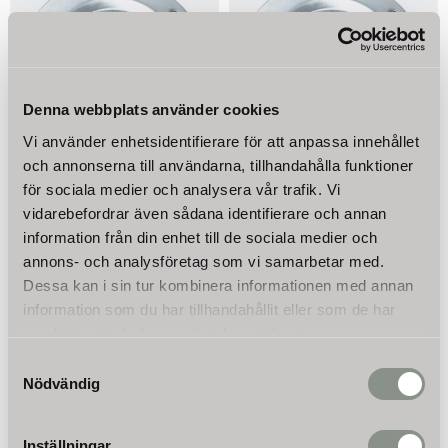
Denna webbplats använder cookies
Vi använder enhetsidentifierare för att anpassa innehållet
och annonserna till användarna, tillhandahålla funktioner
Fläns rostfritt stål till
Fläns 1 tum till
för sociala medier och analysera vår trafik. Vi
hydropress tank 24-
hydropress tank 24-
vidarebefordrar även sådana identifierare och annan
100L
100L
information från din enhet till de sociala medier och
Fläns rostfritt stål 1 tum till
Fläns 1 tum (32,89 mm) till
annons- och analysföretag som vi samarbetar med.
hydropresstank 24 - 100 liter
hydropresstank 24 - 100 liter
Dessa kan i sin tur kombinera informationen med annan
395
325
KR
KR
information som du har tillhandahållit eller som de har
samlat in när du har använt deras tjänster.
Leveranstid:
Leveranstid:
2-3 arbetsdagar
2-3 arbetsdagar
Samtyckesval
I lager
I lager
Nödvändig
Inställningar