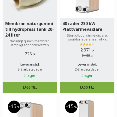
Membran naturgummi
40 rader 230 kW
till hydropress tank 20-
Plattvärmeväxlare
24 liter
Stort utbud värmeväxlare,
snabba leveranser, olika
Naturligt gummimembran,
betalsätt, inga dolda avgifter!
lämpligt för dricksvatten
Till privatperson och företag.
2 971
KR
225
KR
3 495
KR
Leveranstid:
Leveranstid:
2-3 arbetsdagar
2-3 arbetsdagar
I lager
I lager
15
15
%
%