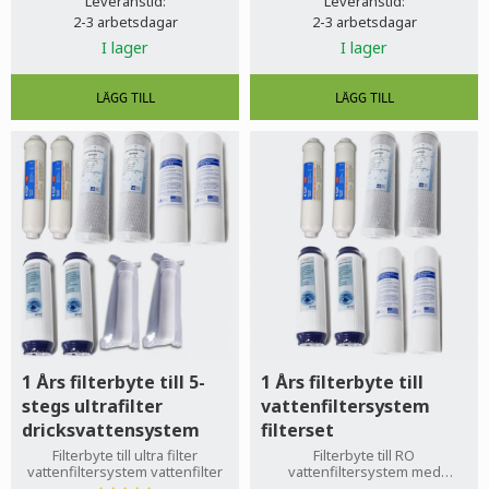
Leveranstid:
Leveranstid:
2-3 arbetsdagar
2-3 arbetsdagar
I lager
I lager
1 Års filterbyte till 5-
1 Års filterbyte till
stegs ultrafilter
vattenfiltersystem
dricksvattensystem
filterset
Filterbyte till ultra filter
Filterbyte till RO
vattenfiltersystem vattenfilter
vattenfiltersystem med
sediment, aktiverat kolblock,