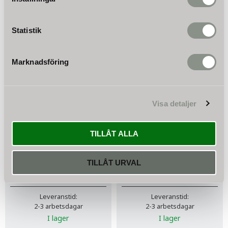
15
%
Statistik
Marknadsföring
Visa detaljer
Schraderventil
40 rader 440 kW
hydropress tank 24L-
Plattvärmeväxlare
TILLÅT ALLA
100L
Värmeväxlare som är kompakt
och liten med låg vikt och hög
Schraderventil till
värmeöverföring.
TILLÅT URVAL
hydropresstank
4 841
KR
95
KR
5 678
KR
Leveranstid:
Leveranstid:
2-3 arbetsdagar
2-3 arbetsdagar
I lager
I lager