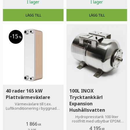
I lager
I lager
15
%
40 rader 165 kW
100L INOX
Plattvärmeväxlare
Trycktankkärl
Expansion
Värmeväxlare till t.ex.
Luftkonditionering i byggnader,
Hushållsvatten
Livsmedelsindustrin, Kylning
Hydropresstank 100 liter
och luftkonditionering,
rostfritt med utbytbar EPDM-
Varmvattenberedning
1 866
membran
KR
4 195
KR