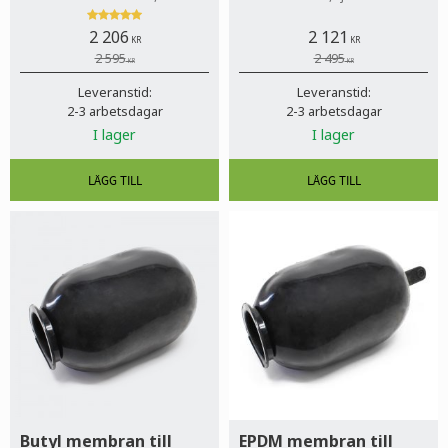
betalsätt, inga dolda avgifter!
Värmeförsörjning nätverk,
Till privatperson och företag.
Värmeåtervinning, Varmvatten/
2 206
2 121
duschvatten
KR
KR
2 595
2 495
KR
KR
Leveranstid:
Leveranstid:
2-3 arbetsdagar
2-3 arbetsdagar
I lager
I lager
Butyl membran till
EPDM membran till