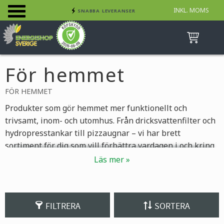
INKL. MOMS
SNABBA LEVERANSER
Meny
INGA AVGIFTER
BETALA SÄKERT MED KORT, FAKTURA &
SWISH
För hemmet
FÖR HEMMET
Produkter som gör hemmet mer funktionellt och
trivsamt, inom- och utomhus. Från dricksvattenfilter och
hydropresstankar till pizzaugnar – vi har brett
sortiment för dig som vill förbättra vardagen i och kring
bostaden. Många av våra storsäljare, som
dricksvattenfiltret, är enkla att både installera och
använda. Det gör det möjligt att höja standarden i
hemmet utan komplicerade installationer. Utforska
FILTRERA
SORTERA
kategorierna nedan för att hitta lösningar som passar
just ditt hem.