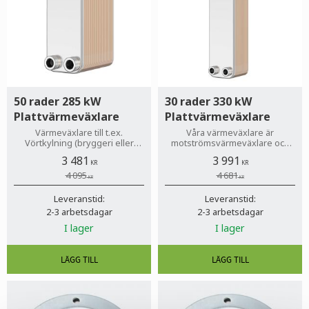
50 rader 285 kW
30 rader 330 kW
Plattvärmeväxlare
Plattvärmeväxlare
Värmeväxlare till t.ex.
Våra värmeväxlare är
Vörtkylning (bryggeri eller
motströmsvärmeväxlare och
hembryggning), Solenergi
har en verkningsgrad runt 90%
3 481
3 991
teknik, Luftkonditionering,
KR
KR
Värmepumpar (luft-vatten)
4 095
4 681
KR
KR
(vatten-vatten)
Leveranstid:
Leveranstid:
2-3 arbetsdagar
2-3 arbetsdagar
I lager
I lager