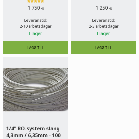
granulerat aktiverat kol och
1 750
1 250
aktiverat kolfilter
KR
KR
Leveranstid:
Leveranstid:
2-10 arbetsdagar
2-3 arbetsdagar
I lager
I lager
1/4" RO-system slang
4,3mm / 6,35mm - 100