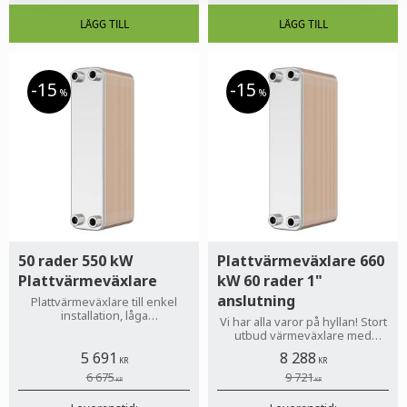
15
15
%
%
50 rader 550 kW
Plattvärmeväxlare 660
Plattvärmeväxlare
kW 60 rader 1"
anslutning
Plattvärmeväxlare till enkel
installation, låga
Vi har alla varor på hyllan! Stort
underhållskostnader och lätt
utbud värmeväxlare med
service.
snabba leveranser!
5 691
8 288
KR
KR
6 675
9 721
KR
KR