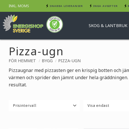
INKL. MOMS
SNABBA LEVERANSER
INGA AVGIFTER
SKOG & LANTBRUK
Pizza-ugn
FÖR HEMMET
BYGG
PIZZA-UGN
Pizzaugnar med pizzasten ger en krispig botten och jäm
värmen och sprider den jämnt under hela gräddningen.
resultat.
Prisintervall
Visa endast
395
5 665
Finns i lager
4