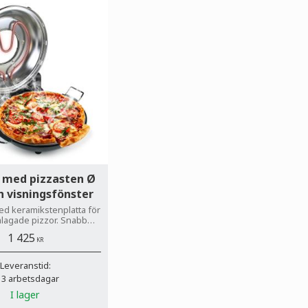
 med pizzasten Ø
h visningsfönster
d keramikstenplatta för
lagade pizzor. Snabb
billiga fraktkostnader,
1 425
rygg betalning.
KR
Leveranstid:
 3 arbetsdagar
I lager