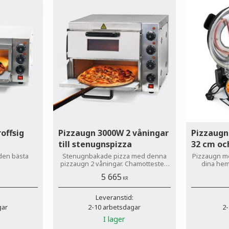
offsig
Pizzaugn 3000W 2 våningar
Pizzaugn
till stenugnspizza
32 cm oc
 den bästa
Stenugnbakade pizza med denna
Pizzaugn me
!
pizzaugn 2 våningar. Chamottesten
dina hem
ingår i leveransen.
leverans, 
5 665
t
KR
:
Leveranstid:
gar
2-10 arbetsdagar
2-
I lager