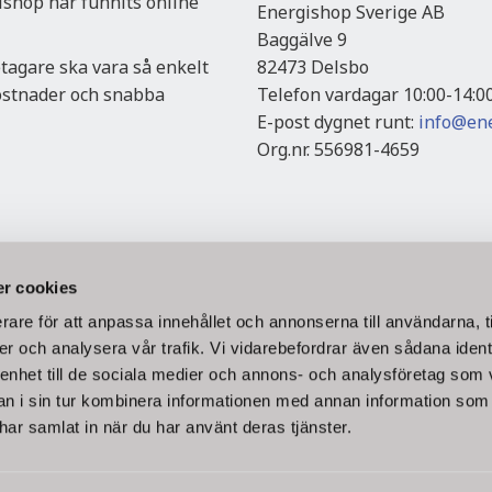
gishop har funnits online
Energishop Sverige AB
Baggälve 9
etagare ska vara så enkelt
82473 Delsbo
kostnader och snabba
Telefon vardagar 10:00-14:0
E-post dygnet runt:
info@ene
Org.nr. 556981-4659
r cookies
rare för att anpassa innehållet och annonserna till användarna, t
er och analysera vår trafik. Vi vidarebefordrar även sådana ident
 enhet till de sociala medier och annons- och analysföretag som 
Vi väl
 i sin tur kombinera informationen med annan information som
e har samlat in när du har använt deras tjänster.
ller bankgirot.
ms.