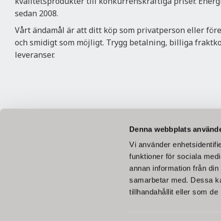
kvalitetsprodukter till konkurrenskraftiga priser. Ener
sedan 2008.
Vårt ändamål är att ditt köp som privatperson eller för
och smidigt som möjligt. Trygg betalning, billiga frakt
leveranser.
Betala säkert
Denna webbplats använde
Vi använder enhetsidentifie
funktioner för sociala medi
annan information från din
samarbetar med. Dessa kan
tillhandahållit eller som d
Betala tryggt med Svea Checkout, Swish e
Alla priser visas inklusive mo