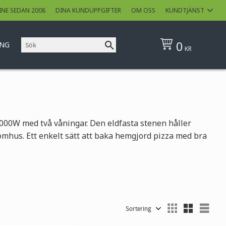
INE SEDAN 2008
DINA KUNDUPPGIFTER
OM OSS
KUNDTJÄNST
0
ING
KR
3000W med två våningar. Den eldfasta stenen håller
hus. Ett enkelt sätt att baka hemgjord pizza med bra
Välj sortering
Välj