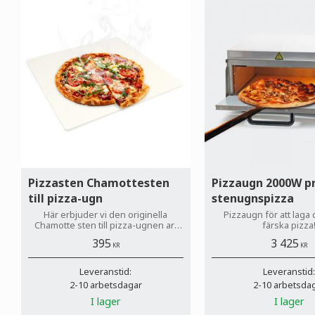
Pizzasten Chamottesten
Pizzaugn 2000W pr
till pizza-ugn
stenugnspizza
Här erbjuder vi den originella
Pizzaugn för att laga
Chamotte sten till pizza-ugnen art
färska pizza
2061998 och 2061999.
395
3 425
KR
KR
Leveranstid:
Leveranstid
2-10 arbetsdagar
2-10 arbetsda
I lager
I lager