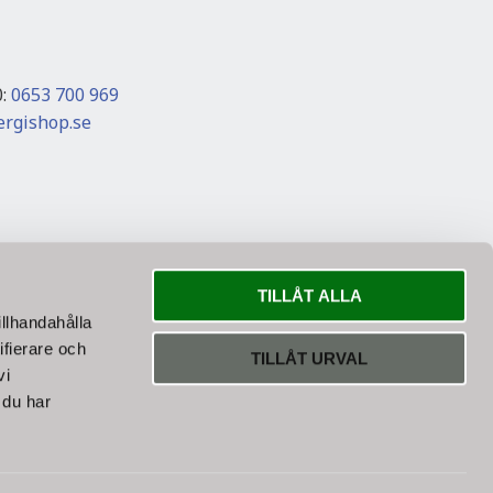
0:
0653 700 969
rgishop.se
Frakt med
TILLÅT ALLA
illhandahålla
ifierare och
TILLÅT URVAL
vi
jer bästa fraktsättet till dina varor.
 du har