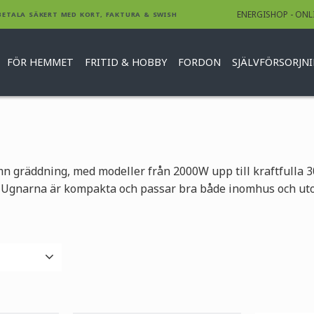
ENERGISHOP - ONL
BETALA SÄKERT MED KORT, FAKTURA & SWISH
FÖR HEMMET
FRITID & HOBBY
FORDON
SJÄLVFÖRSORJN
n gräddning, med modeller från 2000W upp till kraftfulla 
 Ugnarna är kompakta och passar bra både inomhus och utom