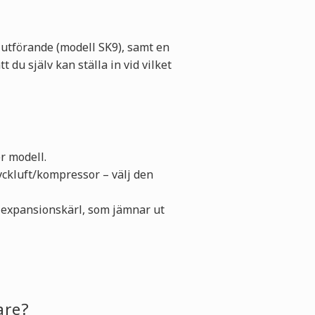
-utförande (modell SK9), samt en
du själv kan ställa in vid vilket
r modell.
yckluft/kompressor – välj den
t expansionskärl, som jämnar ut
are?