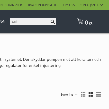
INE SEDAN 2008
DINA KUNDUPPGIFTER
OM OSS
KUNDTJÄNST
0
ING
KR
et i systemet. Den skyddar pumpen mot att köra torr och
d regulator för enkel injustering.
Välj sortering
Välj