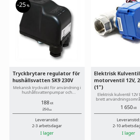
25
%
Tryckbrytare regulator för
Elektrisk Kulventil
hushållsvatten SK9 230V
motorventil 12V,
(1")
Mekanisk tryckvakt för användning i
hushållsvattenpumpar och
Elektrisk kulventil 12V
trädgårdspumpar.
brett användningsområde
188
värmesystem vattenledni
KR
1 650
tömning av avloppstank 
250
KR
KR
husvagn
Leveranstid:
Leveranstid
2-3 arbetsdagar
2-10 arbetsda
I lager
I lager