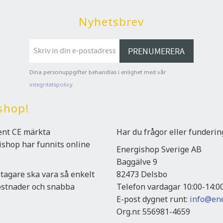
Nyhetsbrev
PRENUMERERA
Dina personuppgifter behandlas i enlighet med vår
integritetspolicy
.
shop!
ment CE märkta
Har du frågor eller funderi
gishop har funnits online
Energishop Sverige AB
Baggälve 9
etagare ska vara så enkelt
82473 Delsbo
kostnader och snabba
Telefon vardagar 10:00-14:0
E-post dygnet runt:
info@ene
Org.nr. 556981-4659