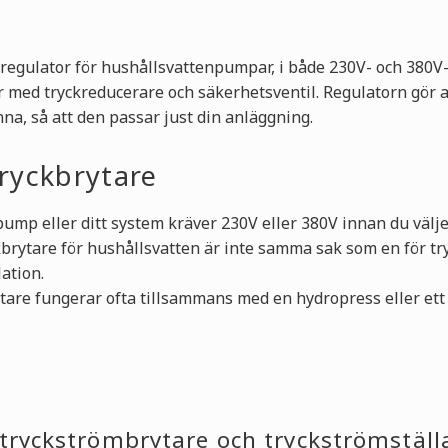
 regulator för hushållsvattenpumpar, i både 230V- och 380V
med tryckreducerare och säkerhetsventil. Regulatorn gör att 
na, så att den passar just din anläggning.
tryckbrytare
ump eller ditt system kräver 230V eller 380V innan du välje
brytare för hushållsvatten är inte samma sak som en för tr
ation.
tare fungerar ofta tillsammans med en hydropress eller et
 tryckströmbrytare och tryckströmställ