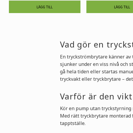
Vad gör en tryck
En tryckströmbrytare känner av 
sjunker under en viss nivå och s
gå hela tiden eller startas man
tryckvakt eller tryckbrytare – d
Varför är den vik
Kör en pump utan tryckstyrning ri
Med rätt tryckbrytare monterad f
tapptställe.