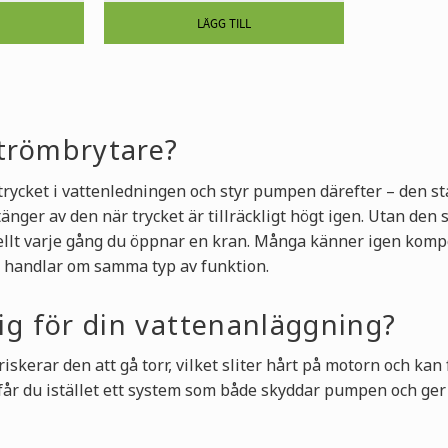
strömbrytare?
trycket i vattenledningen och styr pumpen därefter – den s
tänger av den när trycket är tillräckligt högt igen. Utan d
uellt varje gång du öppnar en kran. Många känner igen kom
et handlar om samma typ av funktion.
tig för din vattenanläggning?
skerar den att gå torr, vilket sliter hårt på motorn och kan 
år du istället ett system som både skyddar pumpen och ger 