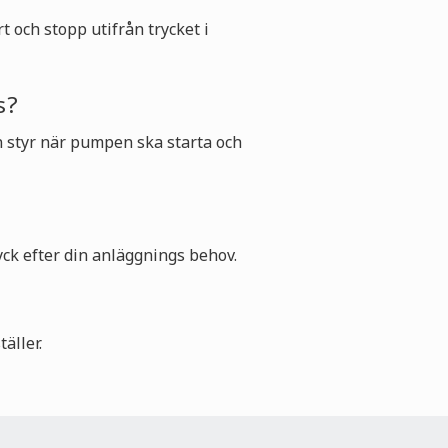
och stopp utifrån trycket i
s?
en styr när pumpen ska starta och
ryck efter din anläggnings behov.
äller.