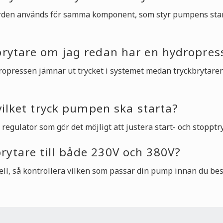
orden används för samma komponent, som styr pumpens start 
brytare om jag redan har en hydropres
Hydropressen jämnar ut trycket i systemet medan tryckbrytar
 vilket tryck pumpen ska starta?
 regulator som gör det möjligt att justera start- och stoppt
ytare till både 230V och 380V?
ll, så kontrollera vilken som passar din pump innan du best