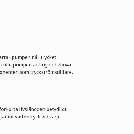
tartar pumpen när trycket
en skulle pumpen antingen behöva
ponenten som tryckströmställare,
förkorta livslängden betydligt.
jämnt vattentryck vid varje