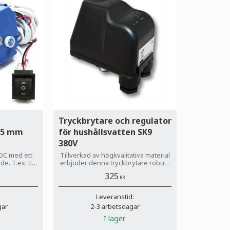
Tryckbrytare och regulator
 25 mm
för hushållsvatten SK9
380V
 DC med ett
Tillverkad av högkvalitativa material
. T.ex. till
erbjuder denna tryckbrytare robust
ng eller vid
och långvarig prestanda.
325
i husbil och
KR
:
Leveranstid:
gar
2-3 arbetsdagar
I lager