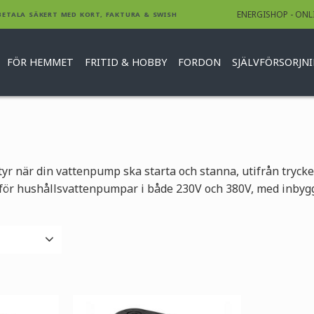
ENERGISHOP - ONL
BETALA SÄKERT MED KORT, FAKTURA & SWISH
FÖR HEMMET
FRITID & HOBBY
FORDON
SJÄLVFÖRSORJN
tyr när din vattenpump ska starta och stanna, utifrån tryck
re för hushållsvattenpumpar i både 230V och 380V, med inbygg