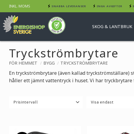
INKL. MOMS
SNABBA LEVERANSER
INGA AVGIFTER
SKOG & LANTBRUK
Tryckströmbrytare
FÖR HEMMET
BYGG
TRYCKSTRÖMBRYTARE
En tryckströmbrytare (även kallad tryckströmställare) s
håller ett jämnt vattentryck i huset. Vi har tryckbryta
Prisintervall
Visa endast
188
1 650
Finns i lager
3